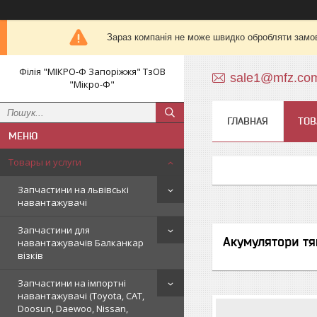
Зараз компанія не може швидко обробляти замов
Філія "МІКРО-Ф Запоріжжя" ТзОВ
sale1@mfz.co
"Мікро-Ф"
ГЛАВНАЯ
ТОВ
Товары и услуги
Запчастини на львівські
навантажувачі
Запчастини для
Акумулятори тя
навантажувачів Балканкар
візків
Запчастини на імпортні
навантажувачі (Toyota, CAT,
Doosun, Daewoo, Nissan,