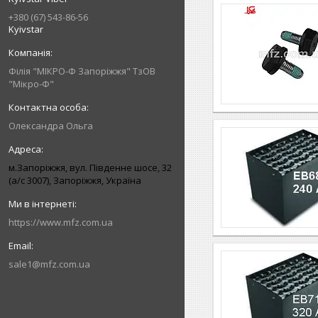
+380 (67) 543-86-56
Kyivstar
Філія "МІКРО-Ф Запоріжжя" ТзОВ
"Мікро-Ф"
Олександра Ольга
м.Запоріжжя, вул. Південне шосе, 32
(а/с 3007), Запоріжжя, Україна
https://www.mfz.com.ua
sale1@mfz.com.ua