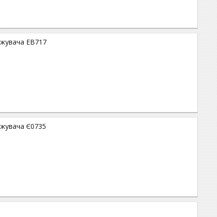
тажувача ЕВ717
ажувача Є0735