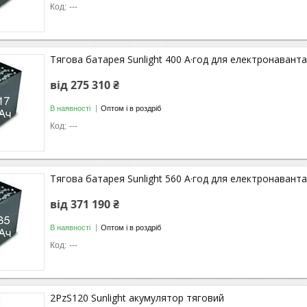
---
Тягова батарея Sunlight 400 А·год для електронаван
від 275 310 ₴
В наявності
Оптом і в роздріб
---
Тягова батарея Sunlight 560 А·год для електронавант
від 371 190 ₴
В наявності
Оптом і в роздріб
---
2PzS120 Sunlight акумулятор тяговий