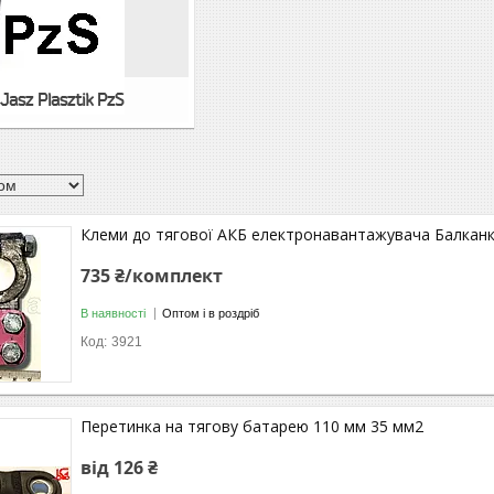
Jasz Plasztik PzS
Клеми до тягової АКБ електронавантажувача Балкан
735 ₴/комплект
В наявності
Оптом і в роздріб
3921
Перетинка на тягову батарею 110 мм 35 мм2
від 126 ₴