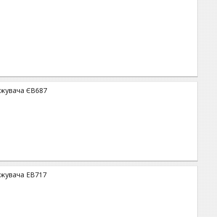
тажувача ЄВ687
тажувача ЕВ717