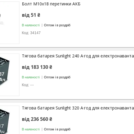
Болт М10х18 перетинки АКБ
від 51 ₴
В наявності
Оптом і в роздріб
34147
Тягова батарея Sunlight 240 А·год для електронаван
від 183 130 ₴
В наявності
Оптом і в роздріб
---
Тягова батарея Sunlight 320 А·год для електронаван
від 236 560 ₴
В наявності
Оптом і в роздріб