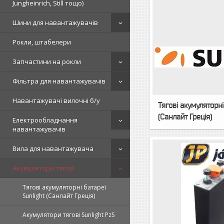
Jungheinrich, Still тощо)
Шини для навантажувачів
Рокли, штабелери
Запчастини на рокли
Фільтра для навантажувачів
Навантажувачі вилочні б/у
Тягові акумуляторні
(Санлайт Греція)
Електрообладнання
навантажувачів
Вила для навантажувача
Акумулятори тягові
Тягові акумуляторні батареї
Sunlight (Санлайт Греція)
Акумулятори тягові Sunlight PzS