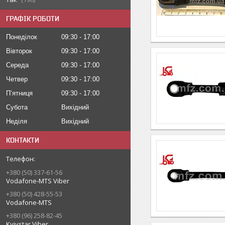
ГРАФІК РОБОТИ
Понеділок
09:30
17:00
Вівторок
09:30
17:00
Середа
09:30
17:00
Четвер
09:30
17:00
Пʼятниця
09:30
17:00
Субота
Вихідний
Неділя
Вихідний
КОНТАКТИ
+380 (50) 337-61-56
Vodafone-MTS Viber
+380 (50) 428-55-53
Vodafone-MTS
+380 (96) 258-82-45
Kyivstar Viber