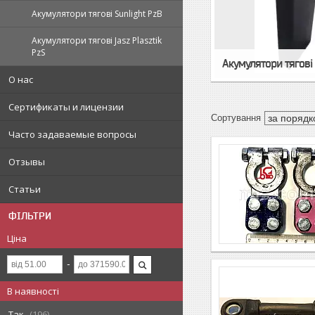
Акумулятори тягові Sunlight PzB
Акумулятори тягові Jasz Plasztik
PzS
Акумулятори тягові 
О нас
Сертификаты и лицензии
Часто задаваемые вопросы
Отзывы
Статьи
ФІЛЬТРИ
Ціна
В наявності
Так
196