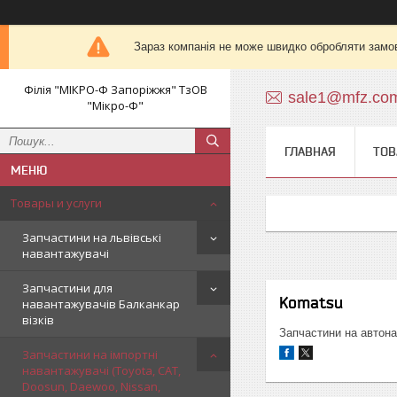
Зараз компанія не може швидко обробляти замов
Філія "МІКРО-Ф Запоріжжя" ТзОВ
sale1@mfz.co
"Мікро-Ф"
ГЛАВНАЯ
ТОВ
Товары и услуги
Запчастини на львівські
навантажувачі
Запчастини для
Komatsu
навантажувачів Балканкар
візків
Запчастини на автон
Запчастини на імпортні
навантажувачі (Toyota, CAT,
Doosun, Daewoo, Nissan,