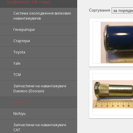
Jungheinrich, Still тощо)
Система охолодження вилкових
навантажувачів
Генератори
Стартери
Toyota
Yale
TCM
Запчастини на навантажувачі
Daewoo (Doosun)
Komatsu
Nichiyu
Запчастини на навантажувачі
CAT