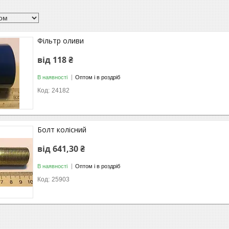
Фільтр оливи
від 118 ₴
В наявності
Оптом і в роздріб
24182
Болт колісний
від 641,30 ₴
В наявності
Оптом і в роздріб
25903