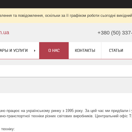
лення та повідомлення, оскільки за її графіком роботи сьогодні вихідни
m.ua
+380 (50) 337
АРЫ И УСЛУГИ
О НАС
КОНТАКТЫ
СТАТЬИ
но працює на українському ринку з 1995 року. За цей час ми придбали і 
мно-транспортної техніки різних світових виробників. Центральний офіс Т
техніку: