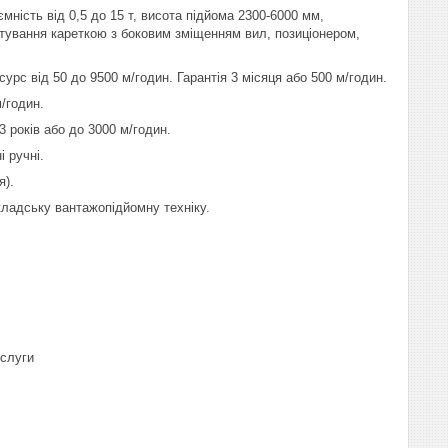
ємність від 0,5 до 15 т, висота підйома 2300-6000 мм,
лектування кареткою з боковим зміщенням вил, позиціонером,
есурс від 50 до 9500 м/годин. Гарантія 3 місяця або 500 м/годин.
м/годин.
3 років або до 3000 м/годин.
і ручні.
я).
кладську вантажопідйомну техніку.
ослуги