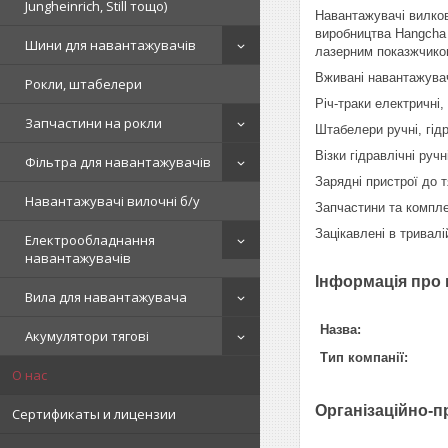
Jungheinrich, Still тощо)
Навантажувачі вилкові
виробництва Hangcha (
Шини для навантажувачів
лазерним показжчиком
Вживані навантажувачі
Рокли, штабелери
Річ-траки електричні,
Запчастини на рокли
Штабелери ручні, гідр
Візки гідравлічні ручн
Фільтра для навантажувачів
Зарядні пристрої до т
Навантажувачі вилочні б/у
Запчастини та компле
Зацікавлені в тривалі
Електрообладнання
навантажувачів
Інформація про
Вила для навантажувача
Назва:
Акумулятори тягові
Тип компанії:
О нас
Організаційно-п
Сертификаты и лицензии