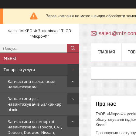
Зараз компанія не може швидко обробляти замов
Філія "МІКРО-Ф Запоріжжя" ТзОВ
sale1@mfz.co
"Мікро-Ф"
ГЛАВНАЯ
ТОВ
Товары и услуги
Запчастини на львівські
навантажувачі
Запчастини для
Про нас
навантажувачів Балканкар
візків
ТзОВ «Мікро-Ф» успіш
обслуговуванні підйо
Запчастини на імпортні
Києві.
навантажувачі (Toyota, CAT,
Doosun, Daewoo, Nissan,
Пропонуємо наступну 