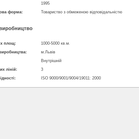
1995
вова форма:
Товариство з обмеженою відповідальністю
 виробництво
х площ:
1000-5000 кв.м.
виробництва:
м.Львів
Внутрішній
их ліній:
3
ідності:
ISO 9000/9001/9004/19011: 2000