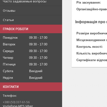
Часто задаваемые вопросы
Рік заснування:
Організаційно-пра
Отзывы
Статьи
Інформація про
ГРАФІК РОБОТИ
Розміри виробничи
Понеділок
09:30
17:00
Місцезнаходження 
Вівторок
09:30
17:00
Контроль якості:
Середа
09:30
17:00
Кількість виробнич
Четвер
09:30
17:00
Сертифікати відпов
Пʼятниця
09:30
17:00
Субота
Вихідний
Неділя
Вихідний
КОНТАКТИ
+380 (50) 337-61-56
Vodafone-MTS Viber