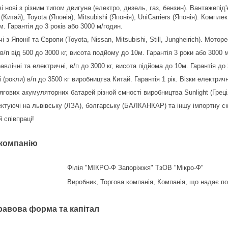
 нові з різним типом двигуна (електро, дизель, газ, бензин). Вантажепід'
Китай), Toyota (Японія), Mitsubishi (Японія), UniCarriers (Японія). Комп
. Гарантія до 3 років або 3000 м/годин.
 з Японії та Європи (Toyota, Nissan, Mitsubishi, Still, Jungheirich). Мотор
 в/п від 500 до 3000 кг, висота подйому до 10м. Гарантія 3 роки або 3000 
авлічні та електричні, в/п до 3000 кг, висота підйома до 10м. Гарантія до 
і (рокли) в/п до 3500 кг виробництва Китай. Гарантія 1 рік. Візки електричн
ягових акумуляторних батарей різной ємності виробництва Sunlight (Греці
ктуючі на львівську (ЛЗА), болгарську (БАЛКАНКАР) та іншу імпортну с
й співпраці!
 компанію
Філія "МІКРО-Ф Запоріжжя" ТзОВ "Мікро-Ф"
Виробник, Торгова компанія, Компанія, що надає п
равова форма та капітал