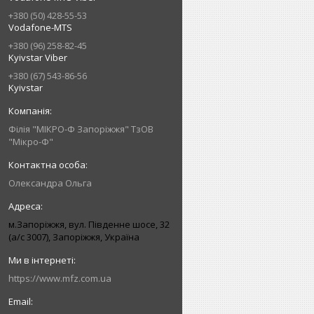
+380 (50) 428-55-53
Vodafone-MTS
+380 (96) 258-82-45
Kyivstar Viber
+380 (67) 543-86-56
Kyivstar
Філія "МІКРО-Ф Запоріжжя" ТзОВ
"Мікро-Ф"
Олександра Ольга
м.Запоріжжя, вул. Південне шосе, 32
(а/с 3007), Запоріжжя, Україна
https://www.mfz.com.ua