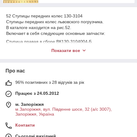
52 Ступицы передних колес 130-3104
Ступицы передних колес львовского погрузчика.
В каталоге находится на рис.52.
Включает в себя следующие основные запчасти:
Ступица правая в сборе ВК130-3104004-Б.
Ступица левая в сборе ВК130-3104005-Б.
Показати все
52 Маточини передніх коліс 130-3104
Маточини передніх коліс львівського навантажувача.
У каталозі знаходиться на рис.52.
Про нас
Включає в себе такі основні запчастини:
Маточина права в зборі ВК130-3104004-Б.
96% позитивних з 28 відгуків за рік
Маточина ліва в зборі ВК130-3104005-Б.
1. Підшипник зовнішній у зборі 7815К1/120-3104060.
Працює з 24.05.2012
Шпилька права 150В-3104050.
м. Запоріжжя
2 Шпилька ліва 150В-3104051.
м.Запоріжжя, вул. Південне шосе, 32 (а/с 3007),
3. Маточина 431410-3104015.
Запоріжжя, Україна
4. Підшипник внутрішній у зборі 7517А (485434-П).
5. Гайка М20х1,5 250565-П8.
Контакти
6. Маслоотражатель 130-3502146.
7. Кільце 120-3502149.
Сьогодні вихідний