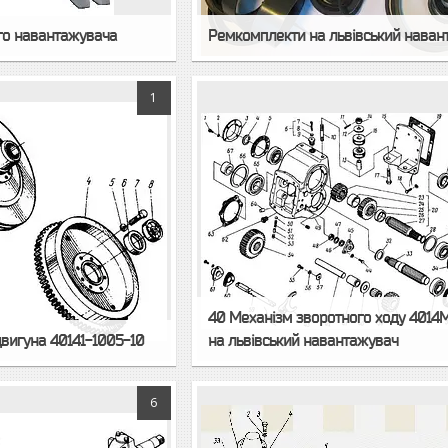
го навантажувача
Ремкомплекти на львівський наван
1
40 Механізм зворотного ходу 4014
двигуна 40141-1005-10
на львівський навантажувач
6