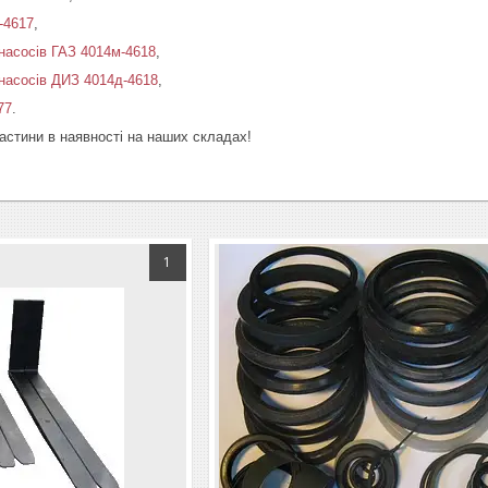
-4617
,
 насосів ГАЗ 4014м-4618
,
 насосів ДИЗ 4014д-4618
,
77
.
астини в наявності на наших складах!
1