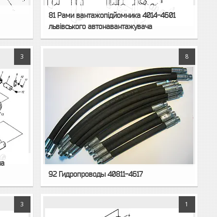
81 Рами вантажопідйомника 4014-4601
львівського автонавантажувача
3
8
на
92 Гидропроводы 40811-4617
3
1