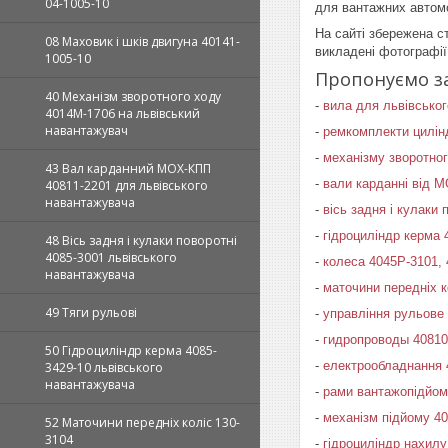
04-1005-10
для вантажних автомо
На сайті збережена с
08 Маховик і шків двигуна 40141-
викладені фотографії
1005-10
Пропонуємо за
40 Механізм зворотного ходу
-
вила для львівсько
4014М-1706 на львівський
навантажувач
-
ремкомплекти цилінд
-
механізму зворотно
43 Вал карданний МОХ-КПП
-
вали карданні від 
40811-2201 для львівського
навантажувача
-
вісь задня і кулаки 
-
гідроциліндр керма 
48 Вісь задня і кулаки поворотні
4085-3001 львівського
-
колеса 4045Р-3101,
навантажувача
-
маточини передніх к
49 Тяги рульові
-
управління рульове
-
гидропроводы 40810
50 Гідроциліндр керма 4085-
-
електрообладнання 
3429-10 львівського
навантажувача
-
рами вантажопідйом
-
механізм підйому 40
52 Маточини передніх коліс 130-
3104
-
гідроциліндр нахилу