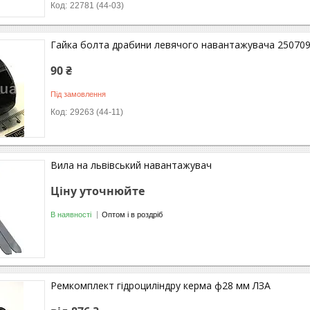
22781 (44-03)
Гайка болта драбини левячого навантажувача 25070
90 ₴
Під замовлення
29263 (44-11)
Вила на львівський навантажувач
Ціну уточнюйте
В наявності
Оптом і в роздріб
Ремкомплект гідроциліндру керма ф28 мм ЛЗА