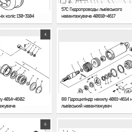
57С Гидропроводы львівського
іх коліс 130-3104
навантажувача 40810-4617
4
му 4014-4602
88 Гідроциліндр нахилу 4081-4614 
тажувача
львівський навантажувач
6