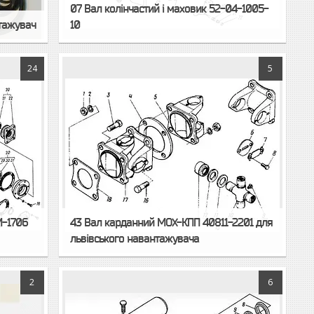
07 Вал колінчастий і маховик 52-04-1005-
тажувач
10
24
5
М-1706
43 Вал карданний МОХ-КПП 40811-2201 для
львівського навантажувача
2
6