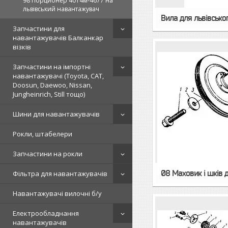
98 Порционер 4014м-4677 на
львівський навантажувач
Вила для львівсько
Запчастини для
навантажувачів Балканкар
візків
Запчастини на імпортні
навантажувачі (Toyota, CAT,
Doosun, Daewoo, Nissan,
Jungheinrich, Still тощо)
Шини для навантажувачів
Рокли, штабелери
Запчастини на рокли
08 Маховик і шків 
Фільтра для навантажувачів
Навантажувачі вилочні б/у
Електрообладнання
навантажувачів