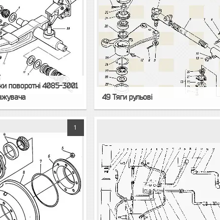
аки поворотні 4085-3001
тажувача
49 Тяги рульові
1