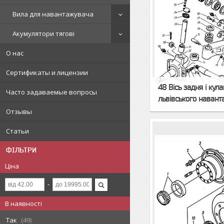
Вила для навантажувача
Акумулятори тягові
О нас
Сертификаты и лицензии
48 Вісь задня і кул
Часто задаваемые вопросы
львівського наван
Отзывы
Статьи
ФІЛЬТРИ
Ціна
В наявності
Так
49