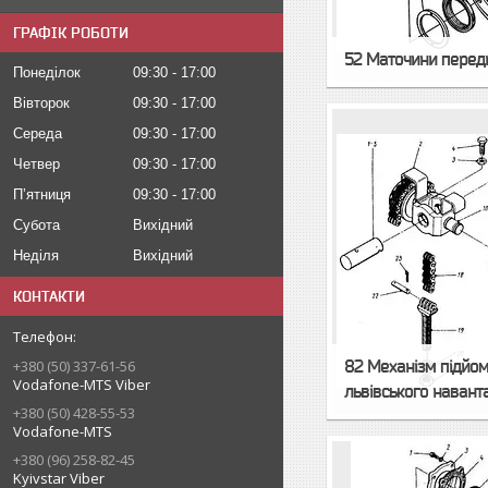
ГРАФІК РОБОТИ
52 Маточини передн
Понеділок
09:30
17:00
Вівторок
09:30
17:00
Середа
09:30
17:00
Четвер
09:30
17:00
Пʼятниця
09:30
17:00
Субота
Вихідний
Неділя
Вихідний
КОНТАКТИ
82 Механізм підйо
+380 (50) 337-61-56
Vodafone-MTS Viber
львівського наван
+380 (50) 428-55-53
Vodafone-MTS
+380 (96) 258-82-45
Kyivstar Viber