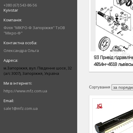
+380 (67) 543-86-56
Kyivstar
Філія "МІКРО-Ф Запоріжжя" ТзОВ
"Мікро-Ф"
Олександра Ольга
93 Привід гідравліч
4014м-4618 львівс
м.Запоріжжя, вул. Південне шосе, 32
(а/с 3007), Запоріжжя, Україна
https://www.mfz.com.ua
sale1@mfz.com.ua