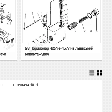
98 Порционер 4014м-4677 на львівський
вача
навантажувач
о навантажувача 4014-