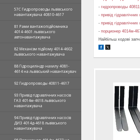
-
гидропроводы 40811
57С Гидропроводы львівського
навантажувача 40810-4617
-
привід гідравлічних
-
привід гідравлічних
81 Рами вантажопідйомника
-
порционер 4014м-46
4014-4601 львівського
автонавантажувача
Найбільш ходові запч
82 Механізм підйому 4014-4602
львівського навантажувача
88 Гідроциліндр нахилу 4081-
4614 на львівський навантажувач
92 Гидропроводы 40811-4617
93 Привід гідравлічних насосів
ГАЗ 4014м-4618 львівського
навантажувача
94 Привід гідравлічних насосів
ДИЗ 4014д-4618 львівського
навантажувача