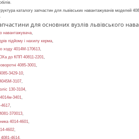
білів.
труктура каталогу запчастин для львівських навантажувачів моделей 4081 
.
пчастини для основних вузлів львівського нава
го навантажувача
,
рів підйому і нахилу керма
,
го ходу 4014М-170613
,
МОХа до КПП 40811-2201
,
поворотні 4085-3001
,
4085-3429-10
,
 4045М-3107
,
оліс 130-3104
,
 4014м-3401
,
-4617
,
4081-370013
,
ника 4014-4601
,
14-4602
,
 4081-4614
,