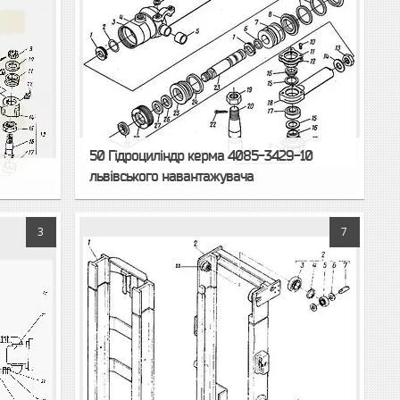
50 Гідроциліндр керма 4085-3429-10
львівського навантажувача
3
7