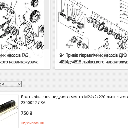
них насосів ГАЗ
94 Привід гідравлічних насосів ДИЗ
ького навантажувача
4014д-4618 львівського навантажу
Болт кріплення ведучого моста М24х2х220 львівськог
2300022 ЛЗА
750 ₴
Під замовлення