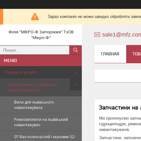
Зараз компанія не може швидко обробляти замов
Філія "МІКРО-Ф Запоріжжя" ТзОВ
sale1@mfz.co
"Мікро-Ф"
ГЛАВНАЯ
ТОВ
Товары и услуги
Запчастини на львівські
навантажувачі
Вила для львівського
Запчастини на 
навантажувача
Ми пропонуємо запчас
Ремкомплекти на львівський
гідроциліндри, ремко
навантажувач
навантажувачів.
07 Вал колінчастий і маховик 52-
Запчастини, запозиче