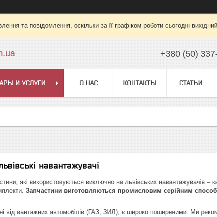
лення та повідомлення, оскільки за її графіком роботи сьогодні вихідни
m.ua
+380 (50) 337
АРЫ И УСЛУГИ
О НАС
КОНТАКТЫ
СТАТЬИ
львівські навантажувачі
тини, які використовуються виключно на львівських навантажувачів – ка
мплекти.
Запчастини виготовляються промисловим серійним спосо
ні від вантажних автомобілів (ГАЗ, ЗИЛ), є широко поширеними. Ми реком