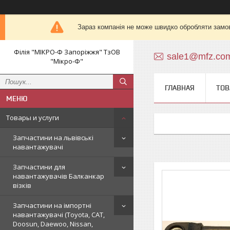
Зараз компанія не може швидко обробляти замов
Філія "МІКРО-Ф Запоріжжя" ТзОВ
sale1@mfz.co
"Мікро-Ф"
ГЛАВНАЯ
ТОВ
Товары и услуги
Запчастини на львівські
навантажувачі
Запчастини для
навантажувачів Балканкар
візків
Запчастини на імпортні
навантажувачі (Toyota, CAT,
Doosun, Daewoo, Nissan,