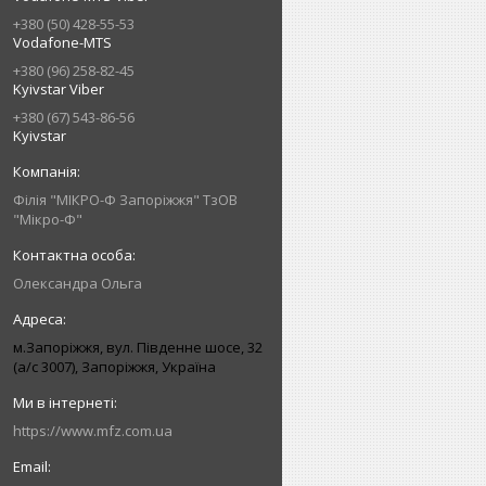
+380 (50) 428-55-53
Vodafone-MTS
+380 (96) 258-82-45
Kyivstar Viber
+380 (67) 543-86-56
Kyivstar
Філія "МІКРО-Ф Запоріжжя" ТзОВ
"Мікро-Ф"
Олександра Ольга
м.Запоріжжя, вул. Південне шосе, 32
(а/с 3007), Запоріжжя, Україна
https://www.mfz.com.ua