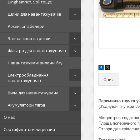
Jungheinrich, Still тощо)
Шини для навантажувачів
Рокли, штабелери
Запчастини на рокли
Фільтра для навантажувачів
Навантажувачі вилочні б/у
Електрообладнання
Опис
навантажувачів
Вила для навантажувача
Перемичка гнучка ун
Акумулятори тягові
(З'єднувач гнучкий 
О нас
Міжцентрова відстань
Площа поперечного п
Сертификаты и лицензии
Отвори для кріплення