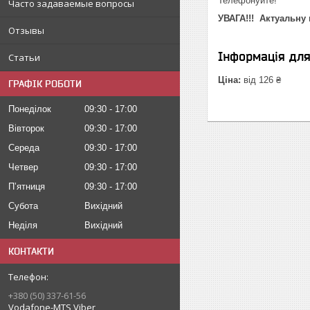
Телефонуйте!
Часто задаваемые вопросы
УВАГА!!!
Актуальну 
Отзывы
Інформація дл
Статьи
Ціна:
від 126 ₴
ГРАФІК РОБОТИ
Понеділок
09:30
17:00
Вівторок
09:30
17:00
Середа
09:30
17:00
Четвер
09:30
17:00
Пʼятниця
09:30
17:00
Субота
Вихідний
Неділя
Вихідний
КОНТАКТИ
+380 (50) 337-61-56
Vodafone-MTS Viber