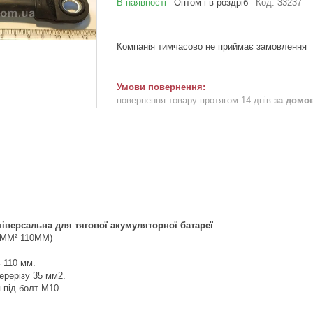
В наявності
Оптом і в роздріб
Код:
33237
Компанія тимчасово не приймає замовлення
повернення товару протягом 14 днів
за домо
іверсальна для тягової акумуляторної батареї
35MM² 110MM)
 110 мм.
ерерізу 35 мм2.
 під болт М10.