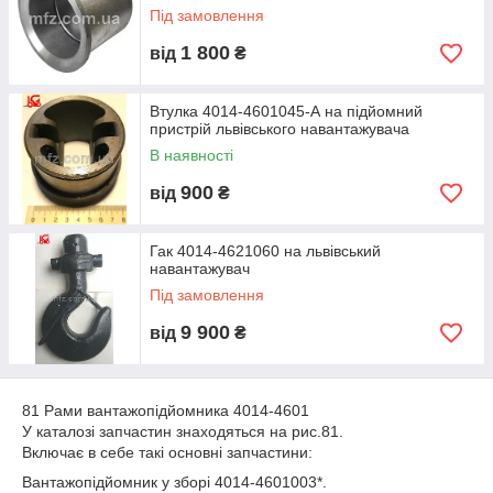
Під замовлення
1 800
від
₴
Втулка 4014-4601045-А на підйомний
пристрій львівського навантажувача
В наявності
900
від
₴
Гак 4014-4621060 на львівський
навантажувач
Під замовлення
9 900
від
₴
81 Рами вантажопідйомника 4014-4601
У каталозі запчастин знаходяться на рис.81.
Включає в себе такі основні запчастини:
Вантажопідйомник у зборі 4014-4601003*.