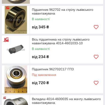
Підшипник 962702 на стрілу львівського
навантажувача
В наявності
345
від
₴
Вісь підшипника на стрілу львівського
навантажувача 4014-4601033-10
В наявності
234
від
₴
Підшипник 962702С17 ГПЗ
Під замовлення
720
від
₴
Вкладиш 4014-4600035 на мачту львівського
навантажувача