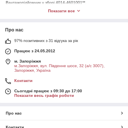
Вантажопідйомник у зборі 4014-4601001**.
1. Рама внутрішня з підшипниками в зборі 4014-4601009*.
Показати все
Рама внутрішня 4014-4601015*.
Рама внутрішня з підшипниками в зборі 4014-4601007**.
Рама внутрішня 4014-4601013**.
Про нас
2. Рама зовнішня з підшипниками в зборі 4014-4601006*.
Рама зовнішня 4014-4601012*.
Рама зовнішня з підшипниками в зборі 4014П-4601004**.
97% позитивних з 31 відгука за рік
Рама зовнішня 4014-4601010**.
Працює з 24.05.2012
3. Підшипник 962715ХС17.
4. Кільце 4014-4601089.
м. Запоріжжя
5. Підшипник 926702С17
м.Запоріжжя, вул. Південне шосе, 32 (а/с 3007),
6. Шайба 4014-4601091.
Запоріжжя, Україна
7. Вісь підшипника 4014-4601033-10.
8. Шайба регулювальна 4014-4600030.
Контакти
9. Вкладиш 4014-4600035.
10. Опора 4045-4613102.
Сьогодні працює з 09:30 до 17:00
11. вісь підшипника вантажопідйомника (приварюється)
Показати весь графік роботи
4601045.
Про нас
Контакти