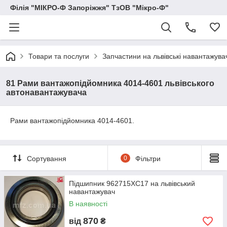
Філія "МІКРО-Ф Запоріжжя" ТзОВ "Мікро-Ф"
Товари та послуги
Запчастини на львівські навантажува
81 Рами вантажопідйомника 4014-4601 львівського
автонавантажувача
Рами вантажопідйомника 4014-4601.
Сортування
0
Фільтри
Підшипник 962715ХС17 на львівський
навантажувач
В наявності
870
від
₴