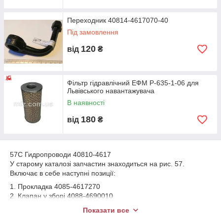
Переходник 40814-4617070-40
Під замовлення
120
від
₴
Фільтр гідравлічний ЕФМ Р-635-1-06 для
Львівського навантажувача
В наявності
180
від
₴
57С Гидропроводи 40810-4617
У старому каталозі запчастин знаходиться на рис. 57.
Включає в себе наступні позиції:
1. Прокладка 4085-4617270
2. Клапан у зборі 4088-4690010
3. Перехідник 40814-4617070-40
Показати все
4. Рукав 4085-4617120