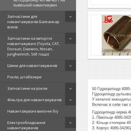
98 Порционер 4014м-4677 на
львівський навантажувач
Запчастини для
навантажувачів Балканкар
візків
Запчастини на імпортні
навантажувачі (Toyota, CAT,
Doosun, Daewoo, Nissan,
Jungheinrich, Still тощо)
Шини для навантажувачів
Рокли, штабелери
Запчастини на рокли
50 Гідроциліндр 4085
Гідроциліндр рульово
Фільтра для навантажувачів
У каталозі знаходитьс
Включає в себе такі 
Навантажувачі вилочні б/у
Гідроциліндр керм
1. Півкільце 4085-342
Електрообладнання
2. Кільце стопорне 40
навантажувачів
3. Корпус 4085-34290