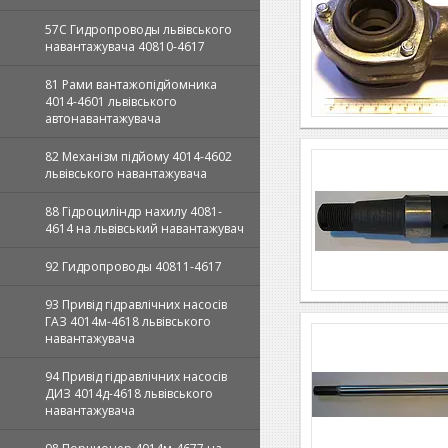
57С Гидропроводы львівського
навантажувача 40810-4617
81 Рами вантажопідйомника
4014-4601 львівського
автонавантажувача
82 Механізм підйому 4014-4602
львівського навантажувача
88 Гідроциліндр нахилу 4081-
4614 на львівський навантажувач
92 Гидропроводы 40811-4617
93 Привід гідравлічних насосів
ГАЗ 4014м-4618 львівського
навантажувача
94 Привід гідравлічних насосів
ДИЗ 4014д-4618 львівського
навантажувача