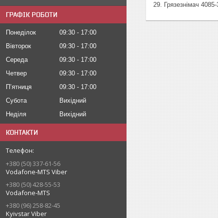
29. Грязезнімач 4085-
ГРАФІК РОБОТИ
Понеділок
09:30
17:00
Вівторок
09:30
17:00
Середа
09:30
17:00
Четвер
09:30
17:00
Пʼятниця
09:30
17:00
Субота
Вихідний
Неділя
Вихідний
КОНТАКТИ
+380 (50) 337-61-56
Vodafone-MTS Viber
+380 (50) 428-55-53
Vodafone-MTS
+380 (96) 258-82-45
Kyivstar Viber