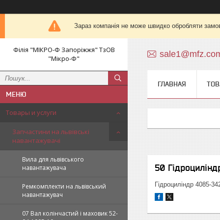
Зараз компанія не може швидко обробляти замов
Філія "МІКРО-Ф Запоріжжя" ТзОВ
sale1@mfz.co
"Мікро-Ф"
ГЛАВНАЯ
ТОВ
Товары и услуги
Запчастини на львівські
навантажувачі
Вила для львівського
50 Гідроцилінд
навантажувача
Гідроциліндр 4085-34
Ремкомплекти на львівський
навантажувач
07 Вал колінчастий і маховик 52-