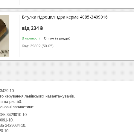
Втулка гідроциліндра керма 4085-3409016
від 234 ₴
В наявності
Оптом і в роздріб
39802 (50-05)
-3429-10
го керування львівських навантажувачів.
я на рис.50.
основні запчастини:
а 4085-3429010-10
9091-10.
85-3429084-10.
20-10.