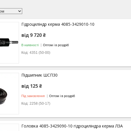
Гідроциліндр керма 4085-3429010-10
від 9 720 ₴
В наявності
Оптом і в роздріб
4351 (50-00)
Підшипник ШСП30
від 125 ₴
Під замовлення
Оптом і в роздріб
2258 (50-17)
Головка 4085-3429090-10 гідроциліндра керма ЛЗА