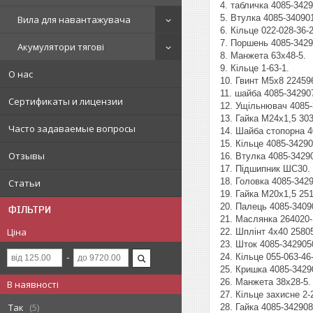
4. табличка 4085-3429
5. Втулка 4085-34090
Вила для навантажувача
6. Кільце 022-028-36-2
7. Поршень 4085-3429
Акумулятори тягові
8. Манжета 63х48-5.
9. Кільце 1-63-1.
О нас
10. Гвинт М5х8 22459
11. шайба 4085-34290
Сертификаты и лицензии
12. Ущільнювач 4085-
13. Гайка М24х1,5 30
Часто задаваемые вопросы
14. Шайба стопорна 4
15. Кільце 4085-34290
Отзывы
16. Втулка 4085-3429
17. Підшипник ШС30.
18. Головка 4085-3429
Статьи
19. Гайка М20х1,5 25
20. Палець 4085-3409
ФІЛЬТРИ
21. Маслянка 264020-
Ціна
22. Шплінт 4х40 2580
23. Шток 4085-342905
24. Кільце 055-063-46-
25. Кришка 4085-3429
26. Манжета 38х
В наявності
27. Кільце захисне 2-
Так
5
28. Гайка 4085-342908