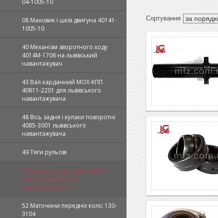
04-1005-10
08 Маховик і шків двигуна 40141-
1005-10
40 Механізм зворотного ходу
4014М-1706 на львівський
навантажувач
43 Вал карданний МОХ-КПП
40811-2201 для львівського
навантажувача
48 Вісь задня і кулаки поворотні
4085-3001 львівського
навантажувача
49 Тяги рульові
50 Гідроциліндр керма 4085-
3429-10 львівського
навантажувача
52 Маточини передніх коліс 130-
3104