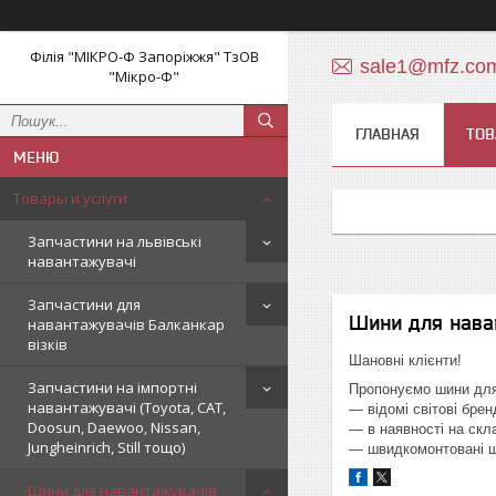
Філія "МІКРО-Ф Запоріжжя" ТзОВ
sale1@mfz.co
"Мікро-Ф"
ГЛАВНАЯ
ТОВ
Товары и услуги
Запчастини на львівські
навантажувачі
Запчастини для
Шини для нава
навантажувачів Балканкар
візків
Шановні клієнти!
Запчастини на імпортні
Пропонуємо шини для 
навантажувачі (Toyota, CAT,
― відомі світові брен
Doosun, Daewoo, Nissan,
― в наявності на скла
Jungheinrich, Still тощо)
― швидкомонтовані шин
Шини для навантажувачів