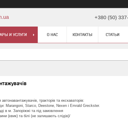
m.ua
+380 (50) 337
АРЫ И УСЛУГИ
О НАС
КОНТАКТЫ
СТАТЬИ
нтажувачів
автонавантажувачів, тракторів та екскаваторів:
ди: Marangoni, Starco, Deestone, Nexen і Emrald Greckster.
ді в м. Запоріжжі та під замовлення
и (квик) та білі (не залишають слідів)/