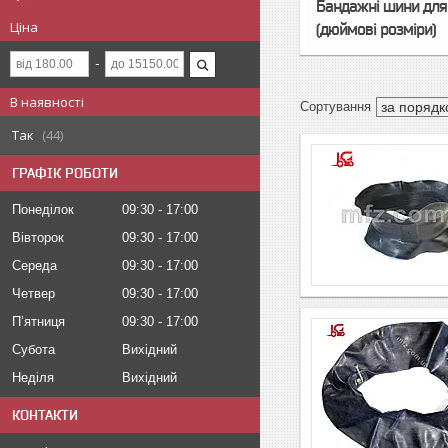
Бандажні шини для
Ціна
(дюймові розміри)
В наявності
Так
44
ГРАФІК РОБОТИ
Понеділок
09:30
17:00
Вівторок
09:30
17:00
Середа
09:30
17:00
Четвер
09:30
17:00
Пʼятниця
09:30
17:00
Субота
Вихідний
Неділя
Вихідний
КОНТАКТИ