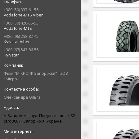
+380 (50) 337-61-56
Vodafone-MTS Viber
+380 (50) 428-55-53
Vodafone-MTS
+380 (96) 258-82-45
Kyivstar Viber
+380 (67) 543-86-56
Kyivstar
Філія "МІКРО-Ф Запоріжжя" ТзОВ
"Мікро-Ф"
Олександра Ольга
м.Запоріжжя, вул. Південне шосе, 32
(а/с 3007), Запоріжжя, Україна