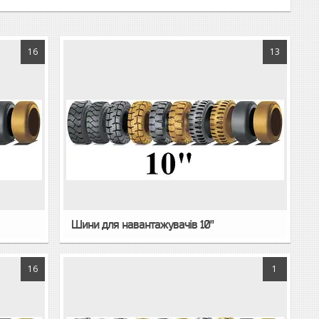
16
13
Шини для навантажувачів 10"
16
1