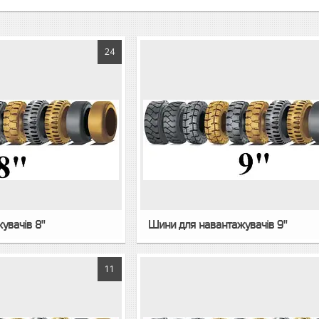
24
увачів 8"
Шини для навантажувачів 9"
11