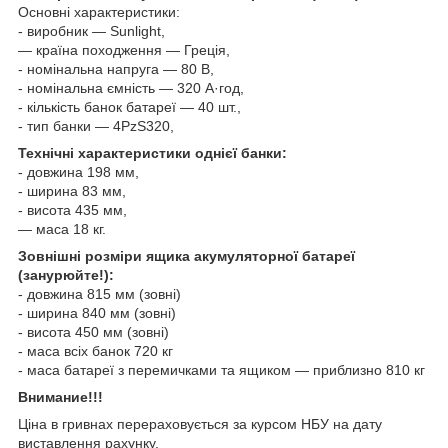
Основні характеристики:
- виробник — Sunlight,
— країна походження — Греція,
- номінальна напруга — 80 В,
- номінальна ємність — 320 А·год,
- кількість банок батареї — 40 шт.,
- тип банки — 4PzS320,
Технічні характеристики однієї банки:
- довжина 198 мм,
- ширина 83 мм,
- висота 435 мм,
— маса 18 кг.
Зовнішні розміри ящика акумуляторної батареї
(занурюйте!):
- довжина 815 мм (зовні)
- ширина 840 мм (зовні)
- висота 450 мм (зовні)
- маса всіх банок 720 кг
- маса батареї з перемичками та ящиком — приблизно 810 кг
Внимание!!!
Ціна в гривнах перераховується за курсом НБУ на дату
виставлення рахунку.