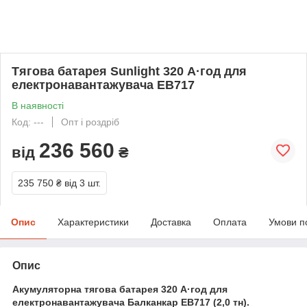
Тягова батарея Sunlight 320 А·год для
електронавантажувача ЕВ717
В наявності
Код: ---
Опт і роздріб
236 560
від
₴
235 750 ₴
від 3 шт.
Опис
Характеристики
Доставка
Оплата
Умови п
Опис
Акумуляторна тягова батарея 320 А·год для
електронавантажувача Балканкар ЕВ717 (2,0 тн).