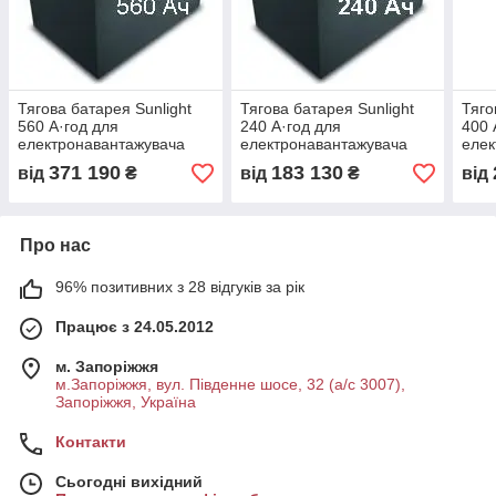
Тягова батарея Sunlight
Тягова батарея Sunlight
Тяго
560 А·год для
240 А·год для
400 
електронавантажувача
електронавантажувача
елек
Є0735
ЄВ687
ЕВ7
371 190
183 130
від
₴
від
₴
від
Про нас
96% позитивних з 28 відгуків за рік
Працює з 24.05.2012
м. Запоріжжя
м.Запоріжжя, вул. Південне шосе, 32 (а/с 3007),
Запоріжжя, Україна
Контакти
Сьогодні вихідний