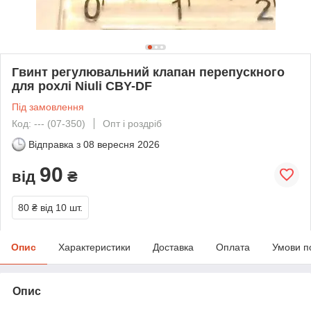
Гвинт регулювальний клапан перепускного
для рохлі Niuli CBY-DF
Під замовлення
Код: --- (07-350)
Опт і роздріб
Відправка з
08 вересня 2026
90
від
₴
80 ₴
від 10 шт.
Опис
Характеристики
Доставка
Оплата
Умови п
Опис