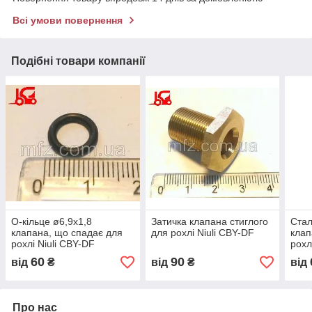
Всі умови повернення
Подібні товари компанії
О-кільце ø6,9х1,8
Затичка клапана стиглого
Стал
клапана, що спадає для
для рохлі Niuli CBY-DF
клап
рохлі Niuli CBY-DF
рохл
60
90
від
₴
від
₴
від
Про нас