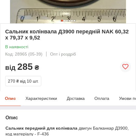
Сальник колінвала Д3900 передній NAK 60,32
х 79,37 х 9,52
В наявності
Код: 28965 (05-39)
Опт і роздріб
285
від
₴
270 ₴
від 10 шт.
Опис
Характеристики
Доставка
Оплата
Умови п
Опис
Сальник передний для колінвала
двигун Балканкар Д3900,
код матеріалу - F-436