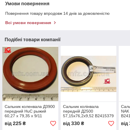
Умови повернення
Повернення товару впродовж 14 днів за домовленістю
Всі умови повернення
Подібні товари компанії
Сальник коленвала Д3900
Сальник колінвала
Саль
передний HuC рыжий
передній Д2500
NAK 
60,27 х 79,35 х 9/11
57,15х76,2х9,52 В2415379
В241
6 500212
225
330
від
₴
від
₴
від