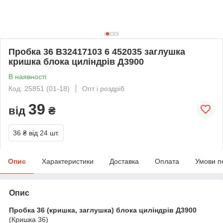
Пробка 36 В32417103 6 452035 заглушка
кришка блока циліндрів Д3900
В наявності
Код: 25851 (01-18)
Опт і роздріб
39
від
₴
36 ₴
від 24 шт.
Опис
Характеристики
Доставка
Оплата
Умови п
Опис
Пробка 36 (кришка, заглушка) блока циліндрів Д3900
(Кришка 36)