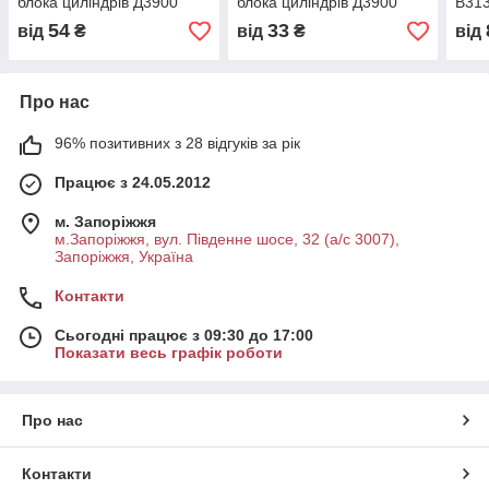
блока циліндрів Д3900
блока циліндрів Д3900
В313
2849
54
33
від
₴
від
₴
від
Про нас
96% позитивних з 28 відгуків за рік
Працює з 24.05.2012
м. Запоріжжя
м.Запоріжжя, вул. Південне шосе, 32 (а/с 3007),
Запоріжжя, Україна
Контакти
Сьогодні працює з 09:30 до 17:00
Показати весь графік роботи
Про нас
Контакти