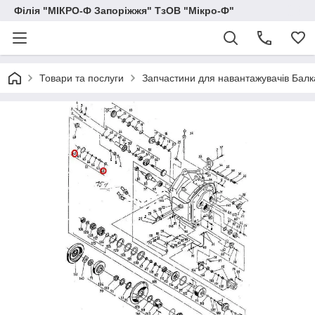
Філія "МІКРО-Ф Запоріжжя" ТзОВ "Мікро-Ф"
Товари та послуги
Запчастини для навантажувачів Балка