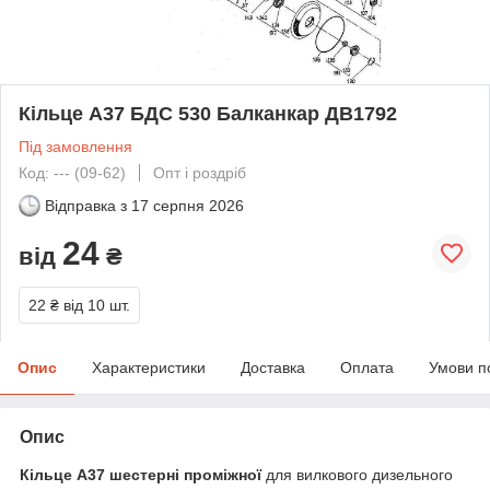
Кільце А37 БДС 530 Балканкар ДВ1792
Під замовлення
Код: --- (09-62)
Опт і роздріб
Відправка з
17 серпня 2026
24
від
₴
22 ₴
від 10 шт.
Опис
Характеристики
Доставка
Оплата
Умови п
Опис
Кільце А37 шестерні проміжної
для вилкового дизельного