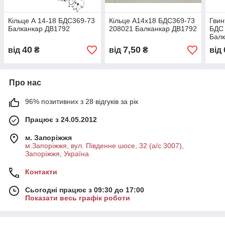
Кільце А 14-18 БДС369-73
Кільце A14x18 БДС369-73
Гвин
Балканкар ДВ1792
208021 Балканкар ДВ1792
БДС 
Балк
ДВ1
40
7,50
від
₴
від
₴
від
Про нас
96% позитивних з 28 відгуків за рік
Працює з 24.05.2012
м. Запоріжжя
м.Запоріжжя, вул. Південне шосе, 32 (а/с 3007),
Запоріжжя, Україна
Контакти
Сьогодні працює з 09:30 до 17:00
Показати весь графік роботи