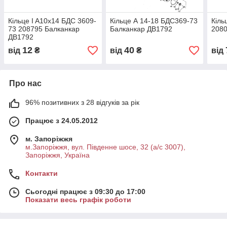
Кільце I A10x14 БДС 3609-
Кільце А 14-18 БДС369-73
Кіль
73 208795 Балканкар
Балканкар ДВ1792
2080
ДВ1792
12
40
від
₴
від
₴
від
Про нас
96% позитивних з 28 відгуків за рік
Працює з 24.05.2012
м. Запоріжжя
м.Запоріжжя, вул. Південне шосе, 32 (а/с 3007),
Запоріжжя, Україна
Контакти
Сьогодні працює з 09:30 до 17:00
Показати весь графік роботи