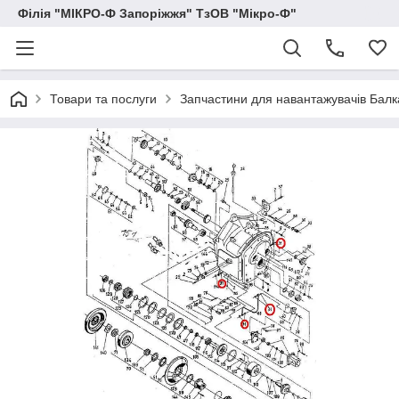
Філія "МІКРО-Ф Запоріжжя" ТзОВ "Мікро-Ф"
Товари та послуги
Запчастини для навантажувачів Балка