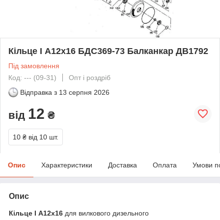
Кільце I А12х16 БДС369-73 Балканкар ДВ1792
Під замовлення
Код: --- (09-31)
Опт і роздріб
Відправка з
13 серпня 2026
12
від
₴
10 ₴
від 10 шт.
Опис
Характеристики
Доставка
Оплата
Умови п
Опис
Кільце I А12х16
для вилкового дизельного