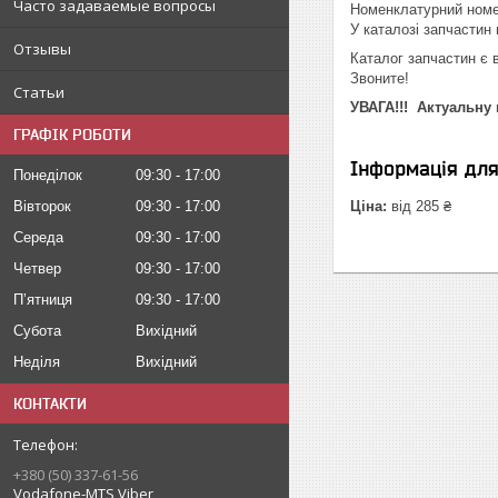
Часто задаваемые вопросы
Номенклатурний номе
У каталозі запчастин м
Отзывы
Каталог запчастин є 
Звоните!
Статьи
УВАГА!!! Актуальну 
ГРАФІК РОБОТИ
Інформація дл
Понеділок
09:30
17:00
Вівторок
09:30
17:00
Ціна:
від 285 ₴
Середа
09:30
17:00
Четвер
09:30
17:00
Пʼятниця
09:30
17:00
Субота
Вихідний
Неділя
Вихідний
КОНТАКТИ
+380 (50) 337-61-56
Vodafone-MTS Viber