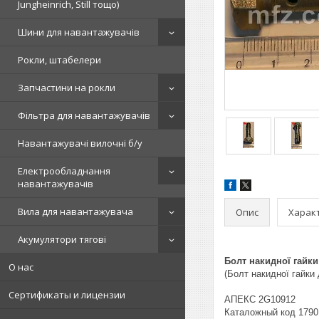
Jungheinrich, Still тощо)
Шини для навантажувачів
Рокли, штабелери
Запчастини на рокли
Фільтра для навантажувачів
Навантажувачі вилочні б/у
Електрообладнання
навантажувачів
Вила для навантажувача
Опис
Харак
Акумулятори тягові
Болт накидної гайки
О нас
(Болт накидної гайки 
Сертификаты и лицензии
АПЕКС 2G10912
Каталожный код 1790.