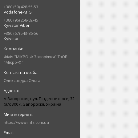
+380 (50) 428-55-53
Vodafone-MTS
+380 (96) 258-82-45
Kyivstar Viber
+380 (67) 543-86-56
Kyivstar
Філія "МІКРО-Ф Запоріжжя" ТзОВ
"Мікро-Ф"
Олександра Ольга
м.Запоріжжя, вул. Південне шосе, 32
(а/с 3007), Запоріжжя, Україна
https://www.mfz.com.ua