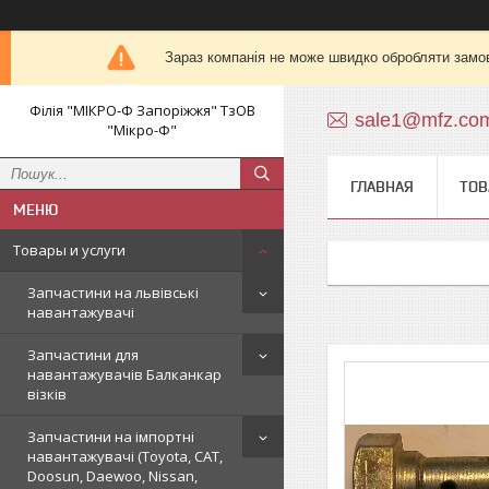
Зараз компанія не може швидко обробляти замов
Філія "МІКРО-Ф Запоріжжя" ТзОВ
sale1@mfz.co
"Мікро-Ф"
ГЛАВНАЯ
ТОВ
Товары и услуги
Запчастини на львівські
навантажувачі
Запчастини для
навантажувачів Балканкар
візків
Запчастини на імпортні
навантажувачі (Toyota, CAT,
Doosun, Daewoo, Nissan,