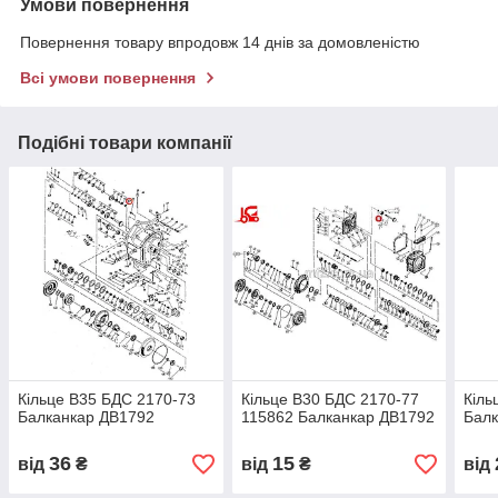
Умови повернення
Повернення товару впродовж 14 днів за домовленістю
Всі умови повернення
Подібні товари компанії
Кільце В35 БДС 2170-73
Кільце В30 БДС 2170-77
Кіль
Балканкар ДВ1792
115862 Балканкар ДВ1792
Балк
36
15
від
₴
від
₴
від