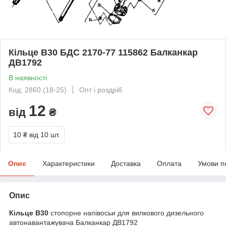
Кільце В30 БДС 2170-77 115862 Балканкар
ДВ1792
В наявності
Код: 2860 (18-25)
Опт і роздріб
12
від
₴
10 ₴
від 10 шт.
Опис
Характеристики
Доставка
Оплата
Умови п
Опис
Кільце В30
стопорне напівосьи для вилкового дизельного
автонавантажувача Балканкар ДВ1792