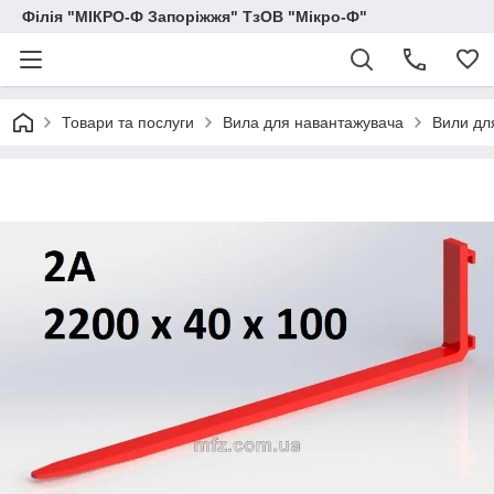
Філія "МІКРО-Ф Запоріжжя" ТзОВ "Мікро-Ф"
Товари та послуги
Вила для навантажувача
Вили дл