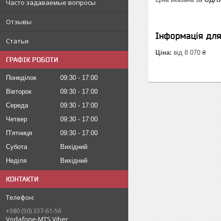
Часто задаваемые вопросы
Отзывы
Інформація дл
Статьи
Ціна:
від 8 070 ₴
ГРАФІК РОБОТИ
Понеділок
09:30
17:00
Вівторок
09:30
17:00
Середа
09:30
17:00
Четвер
09:30
17:00
Пʼятниця
09:30
17:00
Субота
Вихідний
Неділя
Вихідний
КОНТАКТИ
+380 (50) 337-61-56
Vodafone-MTS Viber