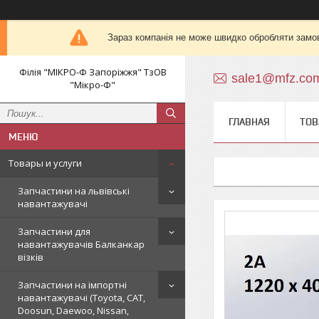
Зараз компанія не може швидко обробляти замов
Філія "МІКРО-Ф Запоріжжя" ТзОВ
sale1@mfz.co
"Мікро-Ф"
ГЛАВНАЯ
ТОВ
Товары и услуги
Запчастини на львівські
навантажувачі
Запчастини для
навантажувачів Балканкар
візків
Запчастини на імпортні
навантажувачі (Toyota, CAT,
Doosun, Daewoo, Nissan,