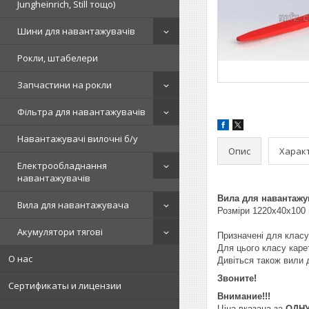
Jungheinrich, Still тощо)
Шини для навантажувачів
Рокли, штабелери
Запчастини на рокли
Фільтра для навантажувачів
Навантажувачі вилочні б/у
Опис
Харак
Електрообладнання
навантажувачів
Вила для навантажув
Вила для навантажувача
Розміри 1220х40х100
Акумулятори тягові
Призначені для класу
Для цього класу каре
О нас
Дивіться також вили 
Звоните!
Сертификаты и лицензии
Внимание!!!
Ціна вказана за
ОДН