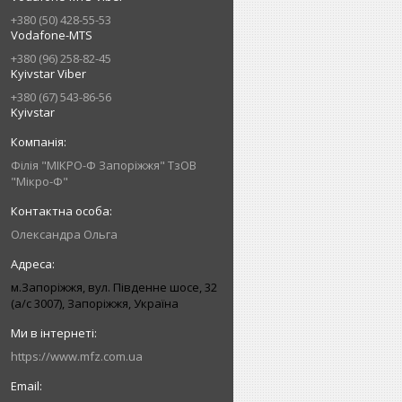
+380 (50) 428-55-53
Vodafone-MTS
+380 (96) 258-82-45
Kyivstar Viber
+380 (67) 543-86-56
Kyivstar
Філія "МІКРО-Ф Запоріжжя" ТзОВ
"Мікро-Ф"
Олександра Ольга
м.Запоріжжя, вул. Південне шосе, 32
(а/с 3007), Запоріжжя, Україна
https://www.mfz.com.ua