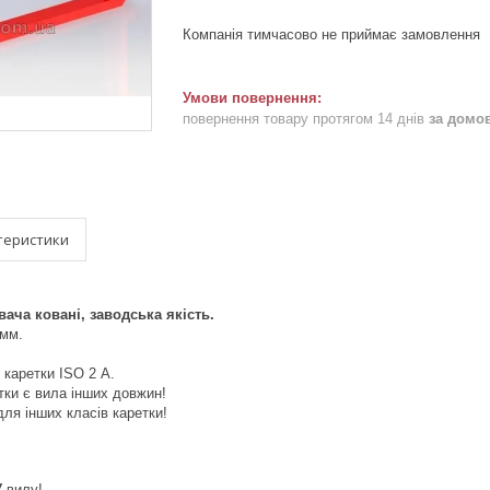
Компанія тимчасово не приймає замовлення
повернення товару протягом 14 днів
за домо
теристики
ача ковані, заводська якість.
 мм.
 каретки ISO 2 А.
тки є вила інших довжин!
для інших класів каретки!
У
вилу!