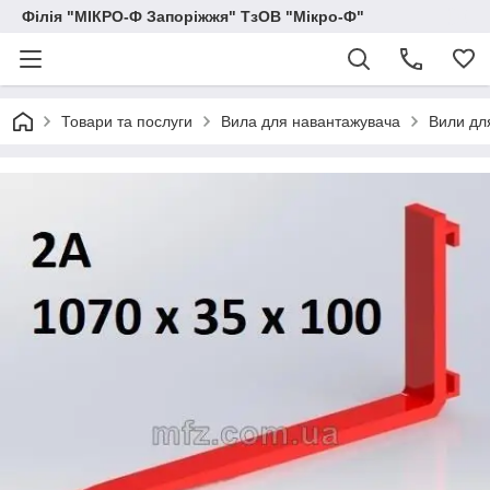
Філія "МІКРО-Ф Запоріжжя" ТзОВ "Мікро-Ф"
Товари та послуги
Вила для навантажувача
Вили дл