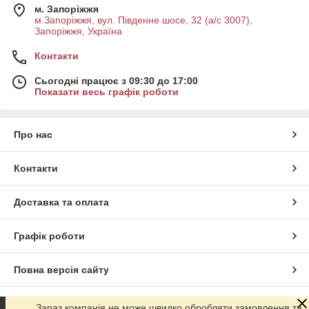
м. Запоріжжя
м.Запоріжжя, вул. Південне шосе, 32 (а/с 3007),
Запоріжжя, Україна
Контакти
Сьогодні працює з 09:30 до 17:00
Показати весь графік роботи
Про нас
Контакти
Доставка та оплата
Графік роботи
Повна версія сайту
Сайт створено на маркетплейсі
Prom.ua
Зараз компанія не може швидко обробляти замовлення та