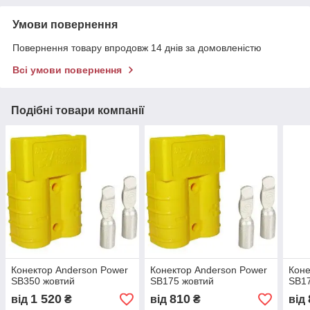
Умови повернення
Повернення товару впродовж 14 днів за домовленістю
Всі умови повернення
Подібні товари компанії
Конектор Anderson Power
Конектор Anderson Power
Коне
SB350 жовтий
SB175 жовтий
SB17
1 520
810
від
₴
від
₴
від