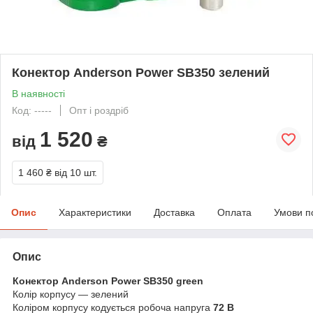
Конектор Anderson Power SB350 зелений
В наявності
Код: -----
Опт і роздріб
1 520
від
₴
1 460 ₴
від 10 шт.
Опис
Характеристики
Доставка
Оплата
Умови п
Опис
Конектор Anderson Power SB350 green
Колір корпусу — зелений
Коліром корпусу кодується робоча напруга
72 В