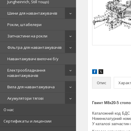
Jungheinrich, Still тощо)
Шини для навантажувачів
Рокли, штабелери
Запчастини на рокли
Фільтра для навантажувачів
Навантажувачі вилочні б/у
Електрообладнання
навантажувачів
Опис
Харак
Вила для навантажувача
Акумулятори тягові
Гвинт М8х20-5 стоп
О нас
Каталожний код БДС 
Номенклатурний номе
Сертификаты и лицензии
У каталозі запчастин м