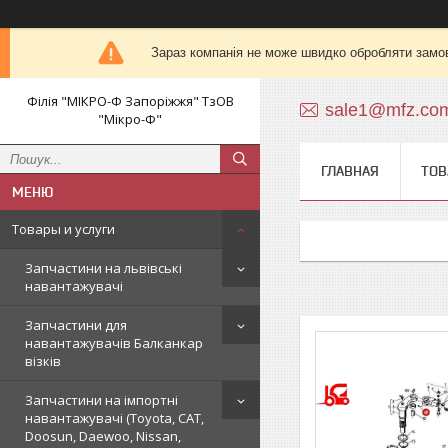
Зараз компанія не може швидко обробляти замов
Філія "МІКРО-Ф Запоріжжя" ТзОВ
sale1@mfz.co
"Мікро-Ф"
ГЛАВНАЯ
ТОВ
Товары и услуги
Запчастини на львівські
навантажувачі
Запчастини для
навантажувачів Балканкар
візків
Запчастини на імпортні
навантажувачі (Toyota, CAT,
Doosun, Daewoo, Nissan,