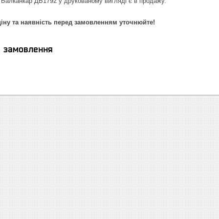
 Балканкар ДВ1792 у друкованому вигляді є в продажу.
ціну та наявність перед замовленням уточнюйте!
я замовлення