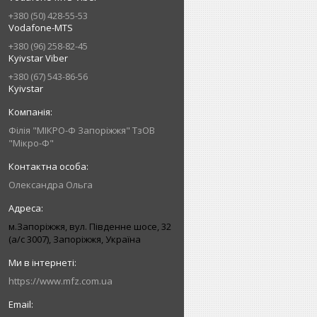
+380 (50) 428-55-53
Vodafone-MTS
+380 (96) 258-82-45
Kyivstar Viber
+380 (67) 543-86-56
Kyivstar
Філія "МІКРО-Ф Запоріжжя" ТзОВ
"Мікро-Ф"
Олександра Ольга
м.Запоріжжя, вул. Південне шосе, 32
(а/с 3007), Запоріжжя, Україна
https://www.mfz.com.ua