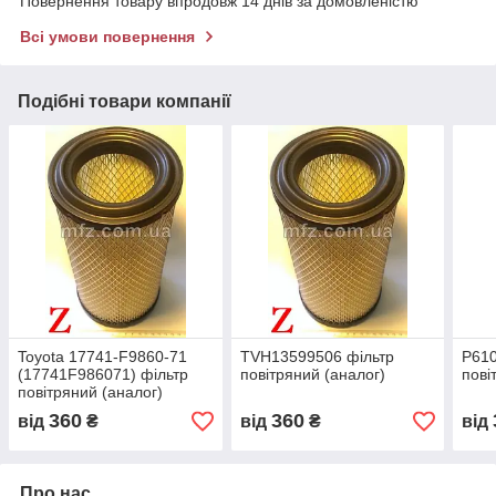
Повернення товару впродовж 14 днів за домовленістю
Всі умови повернення
Подібні товари компанії
Toyota 17741-F9860-71
TVH13599506 фільтр
P610
(17741F986071) фільтр
повітряний (аналог)
пові
повітряний (аналог)
360
360
від
₴
від
₴
від
Про нас