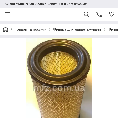
Філія "МІКРО-Ф Запоріжжя" ТзОВ "Мікро-Ф"
Товари та послуги
Фільтра для навантажувачів
Фільт