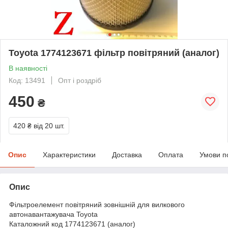
Toyota 1774123671 фільтр повітряний (аналог)
В наявності
Код: 13491
Опт і роздріб
450
₴
420 ₴
від 20 шт.
Опис
Характеристики
Доставка
Оплата
Умови п
Опис
Фільтроелемент повітряний зовнішній для вилкового
автонавантажувача Toyota
Каталожний код 1774123671 (аналог)