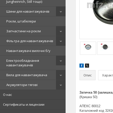
Jungheinrich, Still тощо)
Шини для навантажувачів
Рокли, штабелери
Запчастини на рокли
Фільтра для навантажувачів
Навантажувачі вилочні б/у
Електрообладнання
навантажувачів
Вила для навантажувача
Опис
Харак
Акумулятори тягові
Затичка 50 (залишка
О нас
(Кришка 50)
Сертификаты и лицензии
АПЕКС 80012
Каталожний код 3241