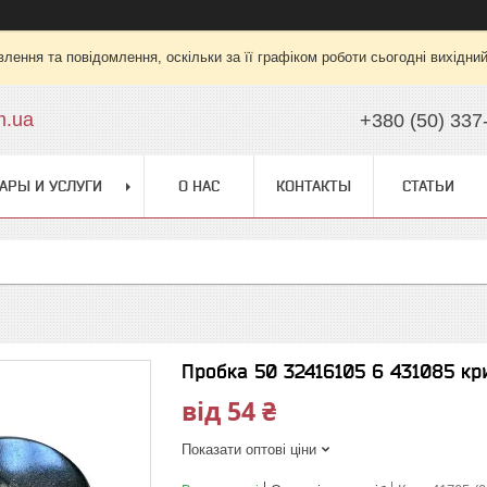
лення та повідомлення, оскільки за її графіком роботи сьогодні вихідни
m.ua
+380 (50) 337
АРЫ И УСЛУГИ
О НАС
КОНТАКТЫ
СТАТЬИ
Пробка 50 32416105 6 431085 кр
від
54 ₴
Показати оптові ціни