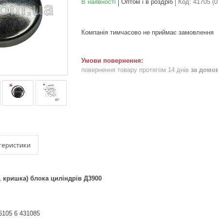
В наявності
Оптом і в роздріб
Код:
41705 (0
Компанія тимчасово не приймає замовлення
повернення товару протягом 14 днів
за домо
теристики
, кришка) блока циліндрів Д3900
6105 6 431085