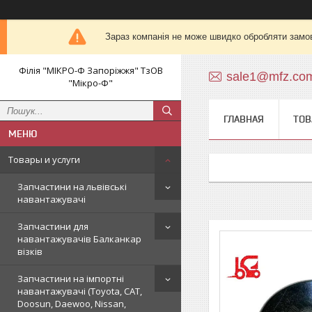
Зараз компанія не може швидко обробляти замов
Філія "МІКРО-Ф Запоріжжя" ТзОВ
sale1@mfz.co
"Мікро-Ф"
ГЛАВНАЯ
ТОВ
Товары и услуги
Запчастини на львівські
навантажувачі
Запчастини для
навантажувачів Балканкар
візків
Запчастини на імпортні
навантажувачі (Toyota, CAT,
Doosun, Daewoo, Nissan,