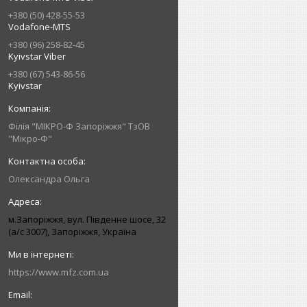
+380 (50) 428-55-53
Vodafone-MTS
+380 (96) 258-82-45
Kyivstar Viber
+380 (67) 543-86-56
Kyivstar
Філія "МІКРО-Ф Запоріжжя" ТзОВ
"Мікро-Ф"
Олександра Ольга
м.Запоріжжя, вул. Південне шосе, 32
(а/с 3007), Запоріжжя, Україна
https://www.mfz.com.ua