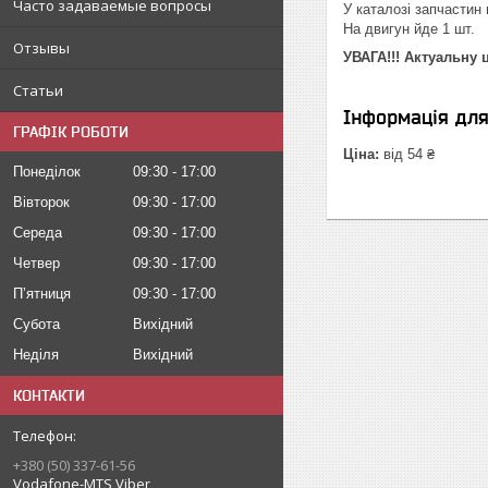
Часто задаваемые вопросы
У каталозі запчастин м
На двигун йде 1 шт.
Отзывы
УВАГА!!!
Актуальну ц
Статьи
Інформація дл
ГРАФІК РОБОТИ
Ціна:
від 54 ₴
Понеділок
09:30
17:00
Вівторок
09:30
17:00
Середа
09:30
17:00
Четвер
09:30
17:00
Пʼятниця
09:30
17:00
Субота
Вихідний
Неділя
Вихідний
КОНТАКТИ
+380 (50) 337-61-56
Vodafone-MTS Viber