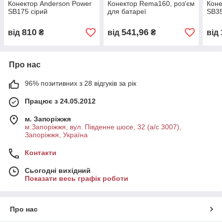
Конектор Anderson Power
Конектор Rema160, роз'єм
Коне
SB175 сірий
для батареї
SB35
810
541,96
від
₴
від
₴
від
Про нас
96% позитивних з 28 відгуків за рік
Працює з 24.05.2012
м. Запоріжжя
м.Запоріжжя, вул. Південне шосе, 32 (а/с 3007),
Запоріжжя, Україна
Контакти
Сьогодні вихідний
Показати весь графік роботи
Про нас