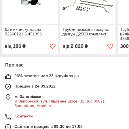
Датчик тиску масла
Трубки низького тиску на
Труб
В2666121 6 451393
двигун Д2500 комплект
цилі
4849
Д39
186
2 820
300
від
₴
від
₴
Про нас
96% позитивних з 28 відгуків за рік
Працює з 24.05.2012
м. Запоріжжя
м.Запоріжжя, вул. Південне шосе, 32 (а/с 3007),
Запоріжжя, Україна
Контакти
Сьогодні працює з 09:30 до 17:00