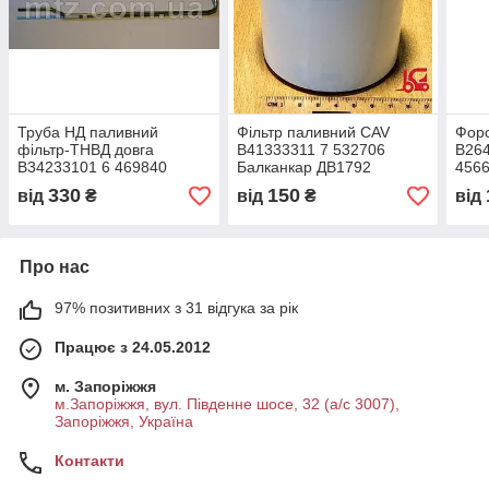
Труба НД паливний
Фільтр паливний CAV
Фор
фільтр-ТНВД довга
В41333311 7 532706
В264
В34233101 6 469840
Балканкар ДВ1792
456
330
150
від
₴
від
₴
від
Про нас
97% позитивних з 31 відгука за рік
Працює з 24.05.2012
м. Запоріжжя
м.Запоріжжя, вул. Південне шосе, 32 (а/с 3007),
Запоріжжя, Україна
Контакти