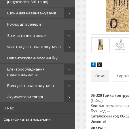
Jungheinrich, Still тощо)
Шини для навантажувачів
Рокли, штабелери
Запчастини на рокли
Фільтра для навантажувачів
Навантажувачі вилочні б/у
Електрообладнання
навантажувачів
Опис
Харак
Вила для навантажувача
06-328 Гайка контру
Акумулятори тягові
(Гайка)
Контрит регулювальни
О нас
Бух. код ---
Каталожний код 06-3
Сертификаты и лицензии
Звоните!
УВАГА!!!