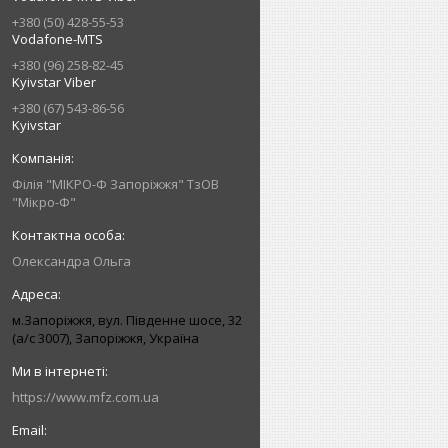
+380 (50) 428-55-53
Vodafone-MTS
+380 (96) 258-82-45
Kyivstar Viber
+380 (67) 543-86-56
Kyivstar
Філія "МІКРО-Ф Запоріжжя" ТзОВ
"Мікро-Ф"
Олександра Ольга
м.Запоріжжя, вул. Південне шосе, 32
(а/с 3007), Запоріжжя, Україна
https://www.mfz.com.ua