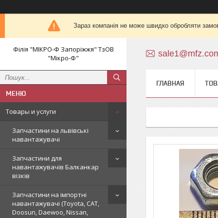
Зараз компанія не може швидко обробляти замов
Філія "МІКРО-Ф Запоріжжя" ТзОВ
sale1@mfz.co
"Мікро-Ф"
ГЛАВНАЯ
ТОВ
Товары и услуги
Запчастини на львівські
навантажувачі
Запчастини для
навантажувачів Балканкар
візків
Запчастини на імпортні
навантажувачі (Toyota, CAT,
Doosun, Daewoo, Nissan,