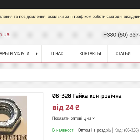
лення та повідомлення, оскільки за її графіком роботи сьогодні вихідни
m.ua
+380 (50) 337
АРЫ И УСЛУГИ
О НАС
КОНТАКТЫ
СТАТЬИ
06-328 Гайка контровічна
від
24 ₴
Показати оптові ціни
В наявності
Оптом і в роздріб
Код:
(06-328)