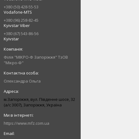
+380 (50) 428-55-53
Vodafone-MTS
+380 (96) 258-82-45
Kyivstar Viber
+380 (67) 543-86-56
Kyivstar
Філія "МІКРО-Ф Запоріжжя" ТзОВ
"Мікро-Ф"
Олександра Ольга
м.Запоріжжя, вул. Південне шосе, 32
(а/с 3007), Запоріжжя, Україна
https://www.mfz.com.ua