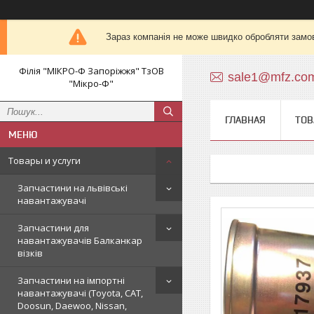
Зараз компанія не може швидко обробляти замов
Філія "МІКРО-Ф Запоріжжя" ТзОВ
sale1@mfz.co
"Мікро-Ф"
ГЛАВНАЯ
ТОВ
Товары и услуги
Запчастини на львівські
навантажувачі
Запчастини для
навантажувачів Балканкар
візків
Запчастини на імпортні
навантажувачі (Toyota, CAT,
Doosun, Daewoo, Nissan,