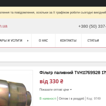
лення та повідомлення, оскільки за її графіком роботи сьогодні вихідни
m.ua
+380 (50) 337
АРЫ И УСЛУГИ
О НАС
КОНТАКТЫ
СТАТЬИ
Фільтр паливний TVH11769928 17
від
330 ₴
Показати оптові ціни
В наявності
Оптом і в роздріб
Код:
9749