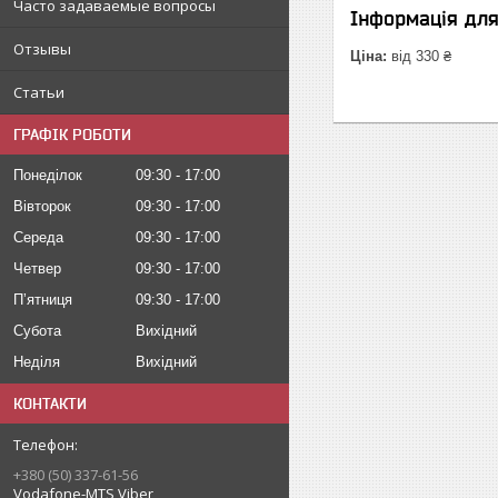
Часто задаваемые вопросы
Інформація дл
Отзывы
Ціна:
від 330 ₴
Статьи
ГРАФІК РОБОТИ
Понеділок
09:30
17:00
Вівторок
09:30
17:00
Середа
09:30
17:00
Четвер
09:30
17:00
Пʼятниця
09:30
17:00
Субота
Вихідний
Неділя
Вихідний
КОНТАКТИ
+380 (50) 337-61-56
Vodafone-MTS Viber