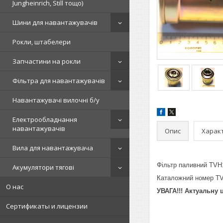
Jungheinrich, Still тощо)
Шини для навантажувачів
Рокли, штабелери
Запчастини на рокли
Фільтра для навантажувачів
Навантажувачі вилочні б/у
Електрообладнання
навантажувачів
Опис
Харак
Вила для навантажувача
Фільтр паливний TV
Акумулятори тягові
Каталожний номер TV
О нас
УВАГА!!! Актуальну 
Сертификаты и лицензии