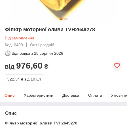
Фільтр моторної оливи TVH2649278
Під замовлення
Код: 6409
Опт і роздріб
Відправка з
28 серпня 2026
976,60
від
₴
922,34 ₴
від 10 шт.
Опис
Характеристики
Доставка
Оплата
Умови п
Опис
Фільтр моторної оливи
TVH
2649278