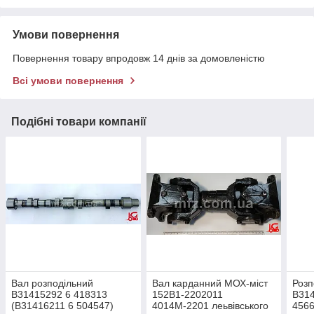
Умови повернення
Повернення товару впродовж 14 днів за домовленістю
Всі умови повернення
Подібні товари компанії
Вал розподільний
Вал карданний МОХ-міст
Розп
В31415292 6 418313
152В1-2202011
В314
(В31416211 6 504547)
4014М-2201 леьвівського
4566