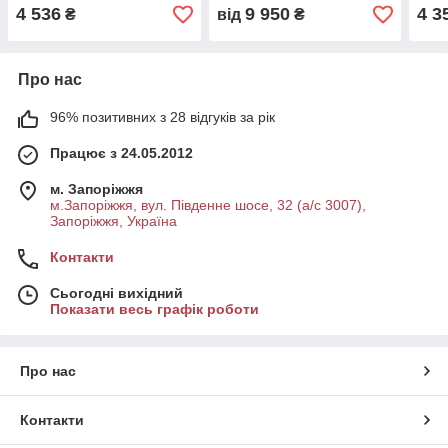
290077 Балканкар Д3900
навантажувача
4 536
9 950
4 3
₴
від
₴
Про нас
96% позитивних з 28 відгуків за рік
Працює з 24.05.2012
м. Запоріжжя
м.Запоріжжя, вул. Південне шосе, 32 (а/с 3007),
Запоріжжя, Україна
Контакти
Сьогодні вихідний
Показати весь графік роботи
Про нас
Контакти