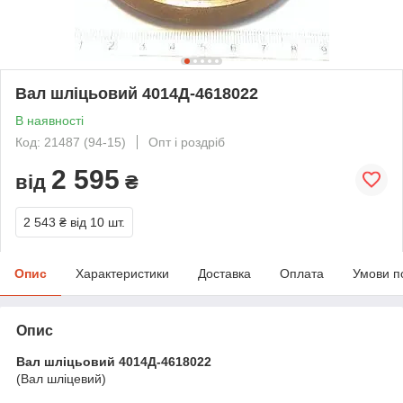
Вал шліцьовий 4014Д-4618022
В наявності
Код: 21487 (94-15)
Опт і роздріб
2 595
від
₴
2 543 ₴
від 10 шт.
Опис
Характеристики
Доставка
Оплата
Умови п
Опис
Вал шліцьовий 4014Д-4618022
(Вал шліцевий)