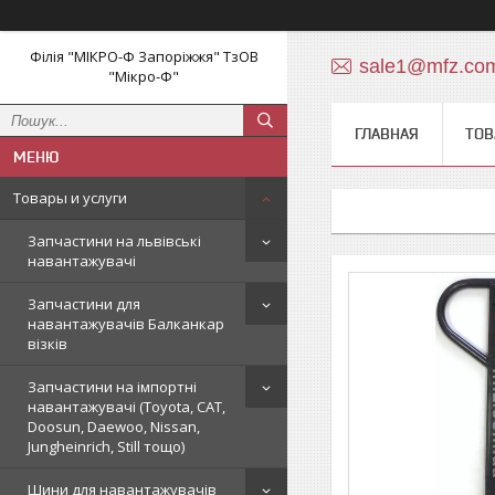
Філія "МІКРО-Ф Запоріжжя" ТзОВ
sale1@mfz.co
"Мікро-Ф"
ГЛАВНАЯ
ТОВ
Товары и услуги
Запчастини на львівські
навантажувачі
Запчастини для
навантажувачів Балканкар
візків
Запчастини на імпортні
навантажувачі (Toyota, CAT,
Doosun, Daewoo, Nissan,
Jungheinrich, Still тощо)
Шини для навантажувачів