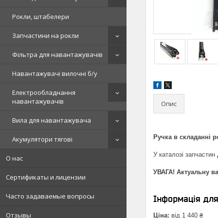
Рокли, штабелери
Запчастини на рокли
Фільтра для навантажувачів
Навантажувачі вилочні б/у
Електрообладнання
навантажувачів
Опис
Вила для навантажувача
Ручка в складанні р
Акумулятори тягові
У каталозі запчастин 
О нас
УВАГА! Актуальну ва
Сертификаты и лицензии
Часто задаваемые вопросы
Інформація дл
Отзывы
Ціна:
від 1 440 ₴