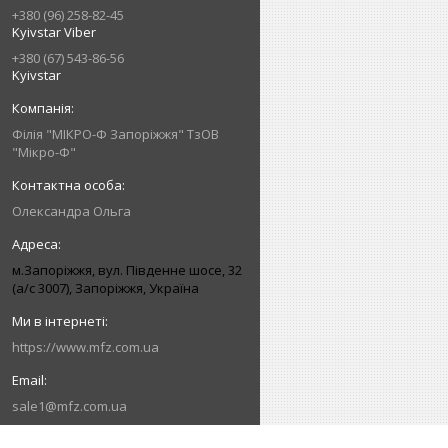
+380 (96) 258-82-45
Kyivstar Viber
+380 (67) 543-86-56
Kyivstar
Філія "МІКРО-Ф Запоріжжя" ТзОВ
"Мікро-Ф"
Олександра Ольга
м.Запоріжжя, вул. Південне шосе, 32
(а/с 3007), Запоріжжя, Україна
https://www.mfz.com.ua
sale1@mfz.com.ua