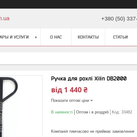
m.ua
+380 (50) 337
АРЫ И УСЛУГИ
О НАС
КОНТАКТЫ
СТАТЬИ
Ручка для рохлі Xilin DB2000
від
1 440 ₴
Показати оптові ціни
В наявності
Оптом і в роздріб
Код:
33482
Компанія тимчасово не приймає замовлення