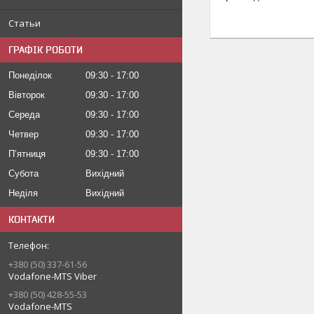
Статьи
ГРАФІК РОБОТИ
Понеділок
09:30
17:00
Вівторок
09:30
17:00
Середа
09:30
17:00
Четвер
09:30
17:00
Пʼятниця
09:30
17:00
Субота
Вихідний
Неділя
Вихідний
КОНТАКТИ
+380 (50) 337-61-56
Vodafone-MTS Viber
+380 (50) 428-55-53
Vodafone-MTS