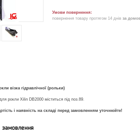
повернення товару протягом 14 днів
за домо
окли візка гідравлічної (рольки)
для рокли Xilin DB2000 міститься під поз.89.
ртість і наявність на складі перед замовленням уточнюйте!
я замовлення