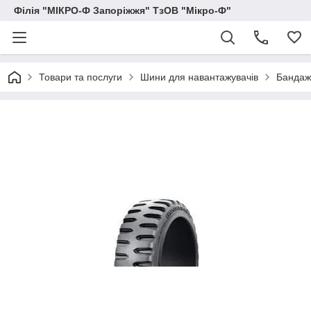
Філія "МІКРО-Ф Запоріжжя" ТзОВ "Мікро-Ф"
Товари та послуги
Шини для навантажувачів
Бандажн