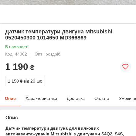
Датчик температури двигуна Mitsubishi
0520450300 1014650 MD366869
В наявності
Код: 44962
Опт і роздріб
1 190
₴
1 150 ₴
від 20 шт.
Опис
Характеристики
Доставка
Оплата
Умови п
Опис
Датчик температури двигуна для вилкових
автонавантажувачів Mitsubishi з двигунами S4Q2, S4S,