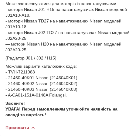
Може застосовуватися для моторів із навантажувачами:
- мотори Nissan J01 H15 на навантажувачах Nissan моделей
J01A10-A18,
- мотори Nissan TD27 на навантажувачах Nissan моделей
J01A10-18,
- мотори Nissan J02 TD27 на навантажувачах Nissan моделей
J02A20-25,
— мотори Nissan H20 на навантажувачах Nissan моделей
J02A20-25.
(Радіатор J01 / J02 / H15)
Можливі варіанти каталожних кодів:
- TVH-7211988
- 21460-40K01 Nissan (2146040K01),
- 21460-40K02 Nissan (2146040K02),
- 21460-40K03 Nissan (2146040K03),
- A-CA01-151A-0148A Folangsi.
Звоните!
УВАГА! Перед замовленням уточнюйте наявність на
складі та вартість!
Приховати