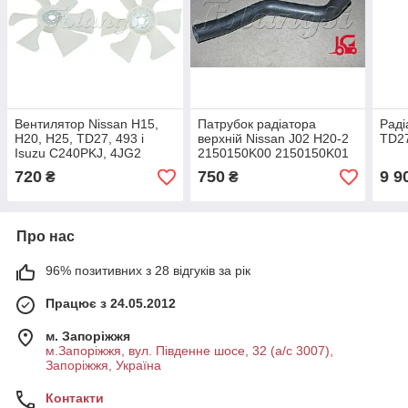
Вентилятор Nissan H15,
Патрубок радіатора
Раді
H20, H25, TD27, 493 і
верхній Nissan J02 H20-2
TD2
Isuzu C240PKJ, 4JG2
2150150K00 2150150K01
210605k20 2106050K00
720
750
9 9
₴
₴
A2106090073
Z8944705530
Про нас
96% позитивних з 28 відгуків за рік
Працює з 24.05.2012
м. Запоріжжя
м.Запоріжжя, вул. Південне шосе, 32 (а/с 3007),
Запоріжжя, Україна
Контакти