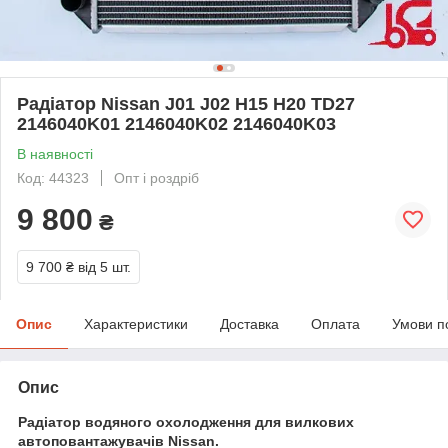
Радіатор Nissan J01 J02 H15 H20 TD27
2146040K01 2146040K02 2146040K03
В наявності
Код: 44323
Опт і роздріб
9 800
₴
9 700 ₴
від 5 шт.
Опис
Характеристики
Доставка
Оплата
Умови п
Опис
Радіатор водяного охолодження для вилкових
автоповантажувачів Nissan.