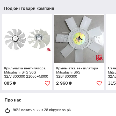
Подібні товари компанії
Крильчатка вентилятора
Крыльчатка вентилятора
Свіч
Mitsubishi S4S S6S
Mitsubishi S6S
Mits
32A4800300 21060FM000
32B4800300
32A
800134872
AG32B4800100
885
2 960
315
₴
₴
Про нас
96% позитивних з 28 відгуків за рік