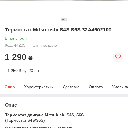
Термостат Mitsubishi S4S S6S 32A4602100
В наявності
Код: 44289
Опт і роздріб
1 290
₴
1 250 ₴
від 20 шт.
Опис
Характеристики
Доставка
Оплата
Умови п
Опис
Термостат двигуна Mitsubishi S4S, S6S
(Термостат S4S/S6S)
Можливі варіанти каталожних кодів: