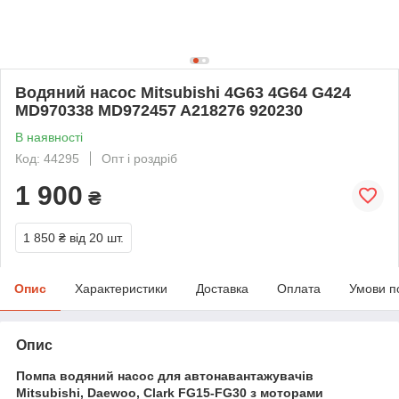
Водяний насос Mitsubishi 4G63 4G64 G424
MD970338 MD972457 A218276 920230
В наявності
Код: 44295
Опт і роздріб
1 900
₴
1 850 ₴
від 20 шт.
Опис
Характеристики
Доставка
Оплата
Умови п
Опис
Помпа водяний насос для автонавантажувачів
Mitsubishi, Daewoo, Clark FG15-FG30 з моторами