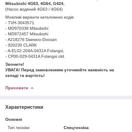
Mitsubishi 4G63, 4G64, G424.
(Насос водяний 4G63 / 4G64)
Можливі варіанти каталожних кодів:
- TVH-3043571
- MD970338 Mitsubishi
- MD972457 Mitsubishi
- A218276 Daewoo-Doosan
- 920230 CLARK
- A-EL02-204A-0431A Folangsi,
- CP00-029-0431A Folangsi old.
Звоните!
УВАГА! Перед замовленням уточнюйте наявність на
складі та вартість!
Приховати
Характеристики
Основні
Тип техніки
Спецтехніка