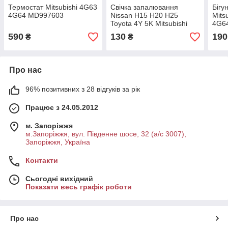
Термостат Mitsubishi 4G63
Свічка запалювання
Бігу
4G64 MD997603
Nissan H15 H20 H25
Mits
Toyota 4Y 5K Mitsubishi
4G6
4G15 4G63 4G64
590
130
190
₴
₴
Про нас
96% позитивних з 28 відгуків за рік
Працює з 24.05.2012
м. Запоріжжя
м.Запоріжжя, вул. Південне шосе, 32 (а/с 3007),
Запоріжжя, Україна
Контакти
Сьогодні вихідний
Показати весь графік роботи
Про нас