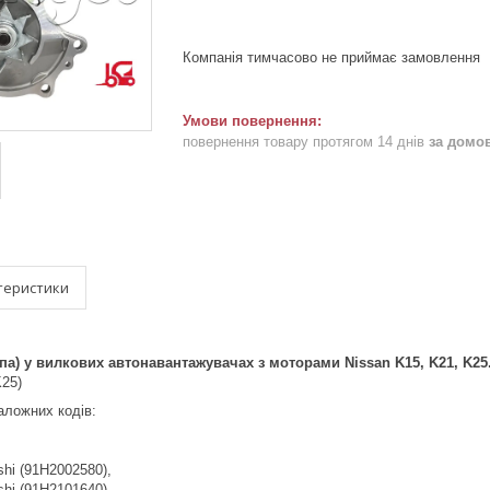
Компанія тимчасово не приймає замовлення
повернення товару протягом 14 днів
за домо
теристики
а) у вилкових автонавантажувачах з моторами Nissan K15, K21, K25
K25)
аложних кодів:
shi (91H2002580),
shi (91H2101640),