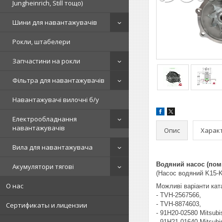
Jungheinrich, Still тощо)
Шини для навантажувачів
Рокли, штабелери
Запчастини на рокли
Фільтра для навантажувачів
Навантажувачі вилочні б/у
Електрообладнання
навантажувачів
Опис
Харак
Вила для навантажувача
Водяний насос (помп
Акумулятори тягові
(Насос водяний K15-
О нас
Можливі варіанти кат
- TVH-2567566,
- TVH-8874603,
Сертификаты и лицензии
- 91H20-02580 Mitsubi
- 91H21-01640 Mitsubi