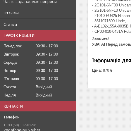
Часто задаваемые вопросы
- 2G101-6NF00 Unicarr
- 2G101-6NF10 Unicarr
Отзывы
- 21010-FU425 Nissan
- 3511071500 Linde,
Статьи
- A-EL02-155A-0035B F
- CP00-010-0431A Fola
ГРАФІК РОБОТИ
Звоните!
УВАГА! Перед замовл
Понеділок
09:30
17:00
Вівторок
09:30
17:00
Інформація дл
Середа
09:30
17:00
Ціна:
870 ₴
Четвер
09:30
17:00
Пʼятниця
09:30
17:00
Субота
Вихідний
Неділя
Вихідний
КОНТАКТИ
+380 (50) 337-61-56
Vodafone-MTS Viber