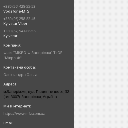
+380 (50) 428-55-53
Vodafone-MTS
+380 (96) 258-82-45
Kyivstar Viber
+380 (67) 543-86-56
Kyivstar
Філія "МІКРО-Ф Запоріжжя" ТзОВ
"Мікро-Ф"
Олександра Ольга
м.Запоріжжя, вул. Південне шосе, 32
(а/с 3007), Запоріжжя, Україна
https://www.mfz.com.ua