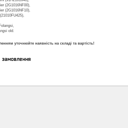
ier (2G1016NF00),
ier (2G1016NF10),
 (21010FU425),
olangsi,
ngsi old.
енням уточнюйте наявність на складі та вартість!
я замовлення