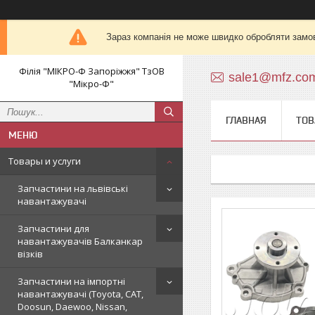
Зараз компанія не може швидко обробляти замов
Філія "МІКРО-Ф Запоріжжя" ТзОВ
sale1@mfz.co
"Мікро-Ф"
ГЛАВНАЯ
ТОВ
Товары и услуги
Запчастини на львівські
навантажувачі
Запчастини для
навантажувачів Балканкар
візків
Запчастини на імпортні
навантажувачі (Toyota, CAT,
Doosun, Daewoo, Nissan,