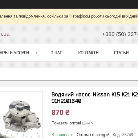
лення та повідомлення, оскільки за її графіком роботи сьогодні вихідни
m.ua
+380 (50) 337
АРЫ И УСЛУГИ
О НАС
КОНТАКТЫ
СТАТЬИ
Водяний насос Nissan K15 K21 
91H2101640
870 ₴
Показати оптові ціни
В наявності
Оптом і в роздріб
Код:
33749