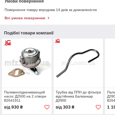
Умови повернення
Повернення товару впродовж 14 днів за домовленістю
Всі умови повернення
Подібні товари компанії
Паливнопідкачивающий
Трубка від ППН до фільтра
Пали
насос Д2500 на 2 отвори
відстійника Балканкар
Д390
B2641911
Д3900
В264
930
303
1 1
від
₴
від
₴