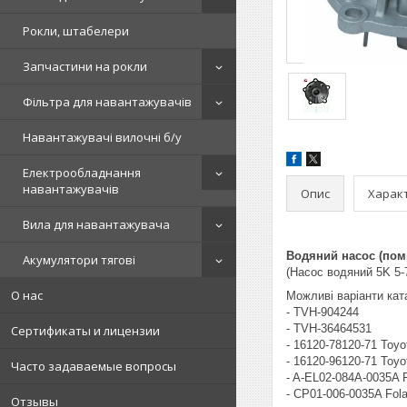
Рокли, штабелери
Запчастини на рокли
Фільтра для навантажувачів
Навантажувачі вилочні б/у
Електрообладнання
навантажувачів
Опис
Харак
Вила для навантажувача
Водяний насос (помп
Акумулятори тягові
(Насос водяний 5K 5-
О нас
Можливі варіанти кат
- TVH-904244
- TVH-36464531
Сертификаты и лицензии
- 16120-78120-71 Toyo
- 16120-96120-71 Toyo
Часто задаваемые вопросы
- A-EL02-084A-0035A F
- CP01-006-0035A Fola
Отзывы