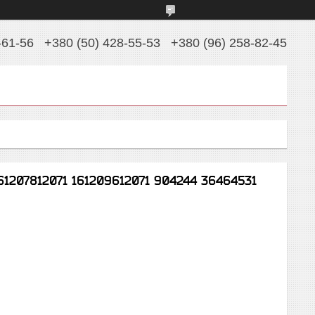
-61-56
+380 (50) 428-55-53
+380 (96) 258-82-45
61207812071 161209612071 904244 36464531