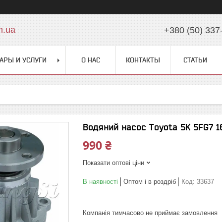
m.ua
+380 (50) 337
АРЫ И УСЛУГИ
О НАС
КОНТАКТЫ
СТАТЬИ
Водяний насос Toyota 5K 5FG7 1
990 ₴
Показати оптові ціни
В наявності
Оптом і в роздріб
Код:
33637
Компанія тимчасово не приймає замовлення