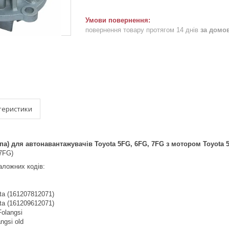
повернення товару протягом 14 днів
за домо
теристики
а) для автонавантажувачів Toyota 5FG, 6FG, 7FG з мотором Toyota 
7FG)
аложних кодів:
ta (161207812071)
ta (161209612071)
olangsi
ngsi old