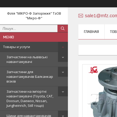
Філія "МІКРО-Ф Запоріжжя" ТзОВ
sale1@mfz.co
"Мікро-Ф"
ГЛАВНАЯ
ТОВ
Товары и услуги
Запчастини на львівські
навантажувачі
Запчастини для
навантажувачів Балканкар
візків
Запчастини на імпортні
навантажувачі (Toyota, CAT,
Doosun, Daewoo, Nissan,
Jungheinrich, Still тощо)
Шини для навантажувачів