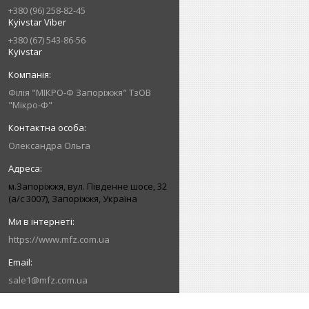
+380 (96) 258-82-45
Kyivstar Viber
+380 (67) 543-86-56
Kyivstar
Філія "МІКРО-Ф Запоріжжя" ТзОВ
"Мікро-Ф"
Олександра Ольга
м.Запоріжжя, вул. Південне шосе, 32
(а/с 3007), Запоріжжя, Україна
https://www.mfz.com.ua
sale1@mfz.com.ua