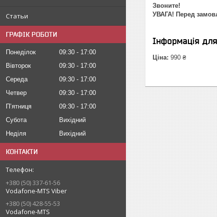
Звоните!
УВАГА! Перед замовл
Статьи
ГРАФІК РОБОТИ
Інформація дл
Понеділок
09:30
17:00
Ціна:
990 ₴
Вівторок
09:30
17:00
Середа
09:30
17:00
Четвер
09:30
17:00
Пʼятниця
09:30
17:00
Субота
Вихідний
Неділя
Вихідний
КОНТАКТИ
+380 (50) 337-61-56
Vodafone-MTS Viber
+380 (50) 428-55-53
Vodafone-MTS