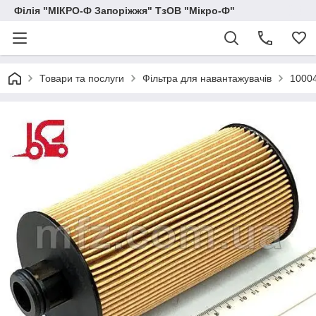
Філія "МІКРО-Ф Запоріжжя" ТзОВ "Мікро-Ф"
Товари та послуги
Фільтра для навантажувачів
10004