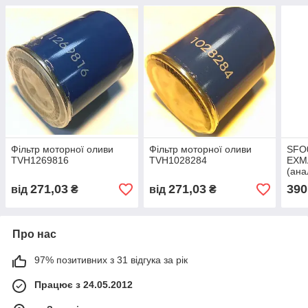
Фільтр моторної оливи
Фільтр моторної оливи
SFO
TVH1269816
TVH1028284
EXM
(ана
271,03
271,03
390
від
₴
від
₴
Про нас
97% позитивних з 31 відгука за рік
Працює з 24.05.2012