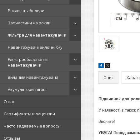
Рокли, штабелери
Запчастини на рокли
Фільтра для навантажувачів
Навантажувачі вилочні б/у
Електрообладнання
навантажувачів
Вила для навантажувача
Опис
Харак
Акумулятори тягові
Підшипник для ролик
О нас
У наявності є також п
Сертификаты и лицензии
Звоните!
Часто задаваемые вопросы
УВАГА! Перед замовл
Отзывы