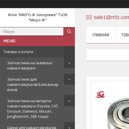
Філія "МІКРО-Ф Запоріжжя" ТзОВ
sale1@mfz.co
"Мікро-Ф"
ГЛАВНАЯ
ТОВ
Товары и услуги
Запчастини на львівські
навантажувачі
Запчастини для
навантажувачів Балканкар
візків
Запчастини на імпортні
навантажувачі (Toyota, CAT,
Doosun, Daewoo, Nissan,
Jungheinrich, Still тощо)
Шини для навантажувачів