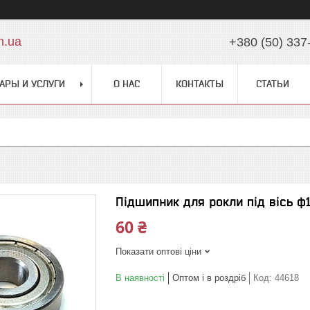
m.ua
+380 (50) 337
АРЫ И УСЛУГИ
О НАС
КОНТАКТЫ
СТАТЬИ
Підшипник для рокли під вісь ф
60 ₴
Показати оптові ціни
В наявності
Оптом і в роздріб
Код:
44618