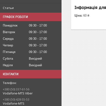
Інформація дл
Статьи
Ціна:
60 ₴
ГРАФІК РОБОТИ
Понеділок
09:30
17:00
Вівторок
09:30
17:00
Середа
09:30
17:00
Четвер
09:30
17:00
Пʼятниця
09:30
17:00
Субота
Вихідний
Неділя
Вихідний
КОНТАКТИ
+380 (50) 337-61-56
Vodafone-MTS Viber
+380 (50) 428-55-53
Vodafone-MTS