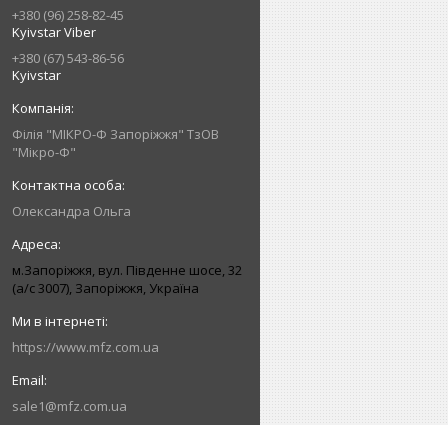
+380 (96) 258-82-45
Kyivstar Viber
+380 (67) 543-86-56
Kyivstar
Філія "МІКРО-Ф Запоріжжя" ТзОВ
"Мікро-Ф"
Олександра Ольга
м.Запоріжжя, вул. Південне шосе, 32
(а/с 3007), Запоріжжя, Україна
https://www.mfz.com.ua
sale1@mfz.com.ua