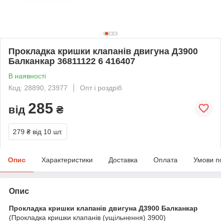
Прокладка кришки клапанів двигуна Д3900
Балканкар 36811122 6 416407
В наявності
Код: 28890, 23977
Опт і роздріб
285
від
₴
279 ₴
від 10 шт.
Опис
Характеристики
Доставка
Оплата
Умови п
Опис
Прокладка кришки клапанів двигуна Д3900 Балканкар
(Прокладка кришки клапанів (ущільнення) 3900)