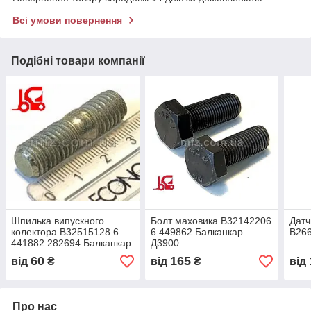
Всі умови повернення
Подібні товари компанії
Шпилька випускного
Болт маховика В32142206
Датч
колектора В32515128 6
6 449862 Балканкар
В266
441882 282694 Балканкар
Д3900
Д3900
60
165
від
₴
від
₴
від
Про нас