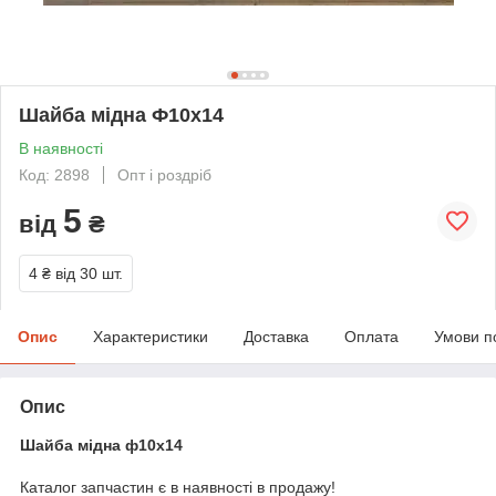
Шайба мідна Ф10х14
В наявності
Код: 2898
Опт і роздріб
5
від
₴
4 ₴
від 30 шт.
Опис
Характеристики
Доставка
Оплата
Умови п
Опис
Шайба мідна ф10х14
Каталог запчастин є в наявності в продажу!