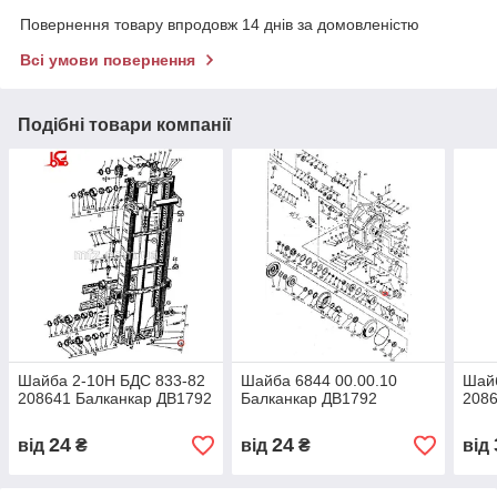
Повернення товару впродовж 14 днів за домовленістю
Всі умови повернення
Подібні товари компанії
Шайба 2-10Н БДС 833-82
Шайба 6844 00.00.10
Шайб
208641 Балканкар ДВ1792
Балканкар ДВ1792
2086
24
24
від
₴
від
₴
від