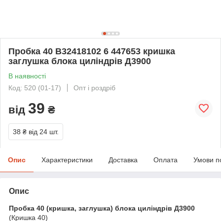
Пробка 40 В32418102 6 447653 кришка
заглушка блока циліндрів Д3900
В наявності
Код: 520 (01-17)
Опт і роздріб
39
від
₴
38 ₴
від 24 шт.
Опис
Характеристики
Доставка
Оплата
Умови п
Опис
Пробка 40 (кришка, заглушка) блока циліндрів Д3900
(Кришка 40)