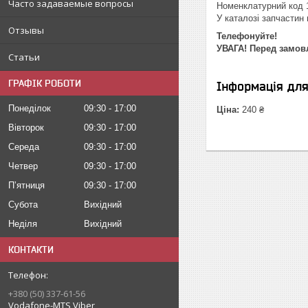
Часто задаваемые вопросы
Номенклатурний код 
У каталозі запчастин м
Отзывы
Телефонуйте!
УВАГА! Перед замовл
Статьи
ГРАФІК РОБОТИ
Інформація дл
Понеділок
09:30
17:00
Ціна:
240 ₴
Вівторок
09:30
17:00
Середа
09:30
17:00
Четвер
09:30
17:00
Пʼятниця
09:30
17:00
Субота
Вихідний
Неділя
Вихідний
КОНТАКТИ
+380 (50) 337-61-56
Vodafone-MTS Viber