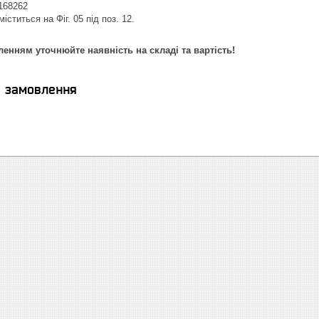
168262
іститься на Фіг. 05 під поз. 12.
енням уточнюйте наявність на складі та вартість!
я замовлення