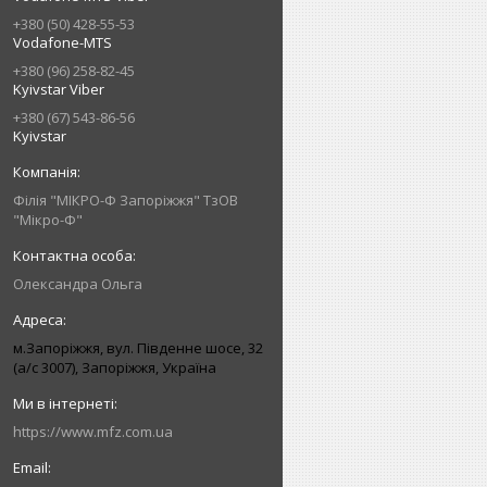
+380 (50) 428-55-53
Vodafone-MTS
+380 (96) 258-82-45
Kyivstar Viber
+380 (67) 543-86-56
Kyivstar
Філія "МІКРО-Ф Запоріжжя" ТзОВ
"Мікро-Ф"
Олександра Ольга
м.Запоріжжя, вул. Південне шосе, 32
(а/с 3007), Запоріжжя, Україна
https://www.mfz.com.ua