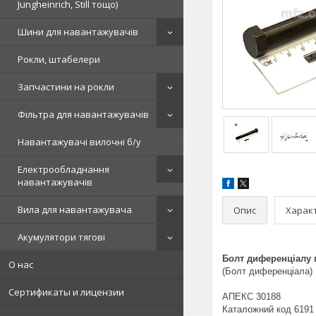
Jungheinrich, Still тощо)
Шини для навантажувачів
Рокли, штабелери
Запчастини на рокли
Фільтра для навантажувачів
Навантажувачі вилочні б/у
Електрообладнання
навантажувачів
Вила для навантажувача
Опис
Харак
Акумулятори тягові
Болт диференціалу 
О нас
(Болт диференціала)
Сертификаты и лицензии
АПЕКС 30188
Каталожний код 6191 