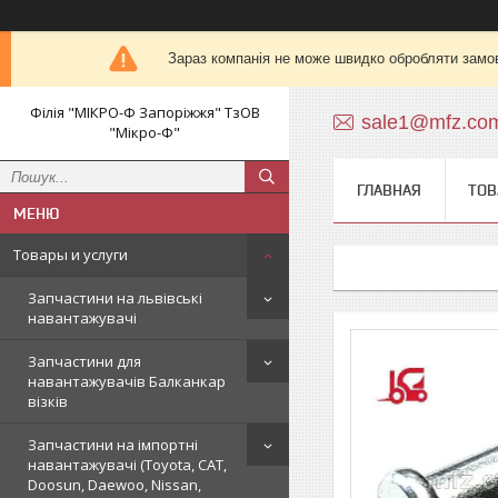
Зараз компанія не може швидко обробляти замов
Філія "МІКРО-Ф Запоріжжя" ТзОВ
sale1@mfz.co
"Мікро-Ф"
ГЛАВНАЯ
ТОВ
Товары и услуги
Запчастини на львівські
навантажувачі
Запчастини для
навантажувачів Балканкар
візків
Запчастини на імпортні
навантажувачі (Toyota, CAT,
Doosun, Daewoo, Nissan,