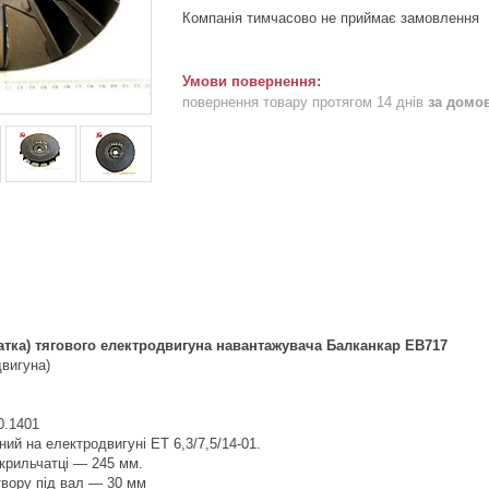
Компанія тимчасово не приймає замовлення
повернення товару протягом 14 днів
за домо
атка) тягового електродвигуна навантажувача Балканкар ЕВ717
вигуна)
0.1401
ий на електродвигуні ЕТ 6,3/7,5/14-01.
 крильчатці — 245 мм.
твору під вал — 30 мм