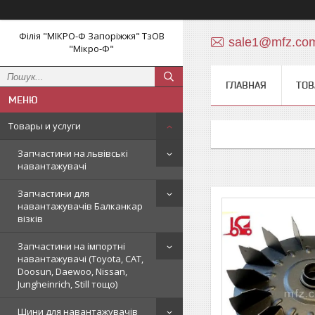
Філія "МІКРО-Ф Запоріжжя" ТзОВ
sale1@mfz.co
"Мікро-Ф"
ГЛАВНАЯ
ТОВ
Товары и услуги
Запчастини на львівські
навантажувачі
Запчастини для
навантажувачів Балканкар
візків
Запчастини на імпортні
навантажувачі (Toyota, CAT,
Doosun, Daewoo, Nissan,
Jungheinrich, Still тощо)
Шини для навантажувачів