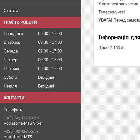
У каталозі запчастин м
Статьи
Телефонуйте!
УВАГА! Перед замовл
ГРАФІК РОБОТИ
Понеділок
09:30
17:00
Інформація дл
Вівторок
09:30
17:00
Ціна:
2 100 ₴
Середа
09:30
17:00
Четвер
09:30
17:00
Пʼятниця
09:30
17:00
Субота
Вихідний
Неділя
Вихідний
КОНТАКТИ
+380 (50) 337-61-56
Vodafone-MTS Viber
+380 (50) 428-55-53
Vodafone-MTS