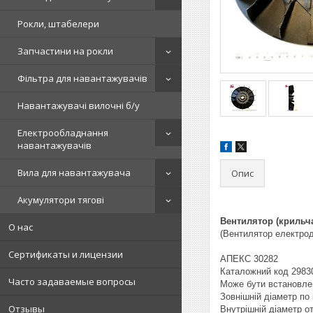
Рокли, штабелери
Запчастини на рокли
Фільтра для навантажувачів
Навантажувачі вилочні б/у
Електрообладнання
навантажувачів
Вила для навантажувача
Опис
Акумулятори тягові
Вентилятор (крильч
О нас
(Вентилятор електрод
Сертификаты и лицензии
АПЕКС 30282
Каталожний код 2983
Часто задаваемые вопросы
Може бути встановлен
Зовнішній діаметр по
Отзывы
Внутрішній діаметр о