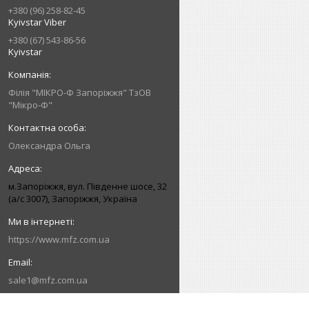
+380 (96) 258-82-45
Kyivstar Viber
+380 (67) 543-86-56
Kyivstar
Філія "МІКРО-Ф Запоріжжя" ТзОВ
"Мікро-Ф"
Олександра Ольга
м.Запоріжжя, вул. Південне шосе, 32
(а/с 3007), Запоріжжя, Україна
https://www.mfz.com.ua
sale1@mfz.com.ua