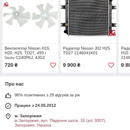
Вентилятор Nissan H15,
Радіатор Nissan J02 H25
Раді
H20, H25, TD27, 493 і
TD27 2146041K01
H15
Isuzu C240PKJ, 4JG2
214
210605k20 2106050K00
214
720
9 900
9 8
₴
₴
A2106090073
Z8944705530
Про нас
96% позитивних з 28 відгуків за рік
Працює з 24.05.2012
м. Запоріжжя
м.Запоріжжя, вул. Південне шосе, 32 (а/с 3007),
Запоріжжя, Україна